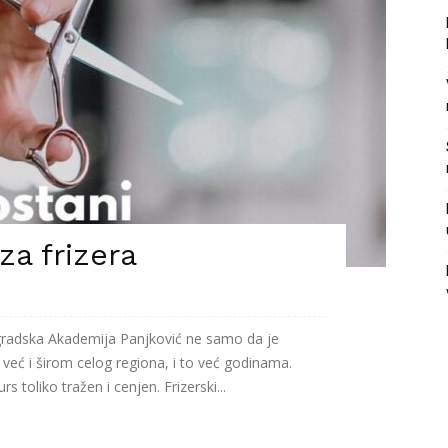
za frizera
eogradska Akademija Panjković ne samo da je
, već i širom celog regiona, i to već godinama.
 toliko tražen i cenjen. Frizerski...