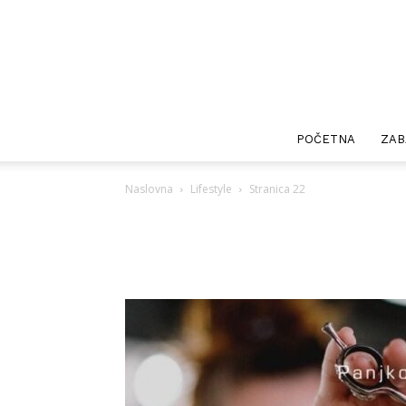
POČETNA
ZAB
Naslovna
Lifestyle
Stranica 22