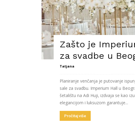
Zašto je Imperiu
za svadbe u Beo
Tatjana
Planiranje venčanja je putovanje ispun
sale za svadbu. Imperium Hall u Beo
šetalištu na Adi Huji, izdvaja se kao 
elegancijom i luksuzom garantuje...
Pročitaj više