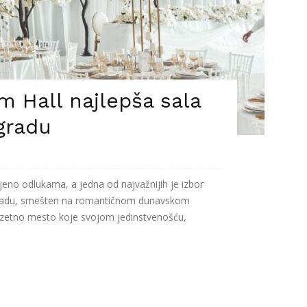
m Hall najlepša sala
gradu
jeno odlukama, a jedna od najvažnijih je izbor
gradu, smešten na romantičnom dunavskom
izuzetno mesto koje svojom jedinstvenošću,