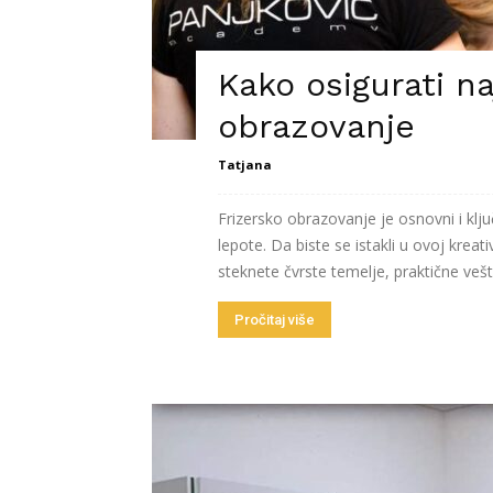
Kako osigurati na
obrazovanje
Tatjana
Frizersko obrazovanje je osnovni i klju
lepote. Da biste se istakli u ovoj kreat
steknete čvrste temelje, praktične vešt
Pročitaj više