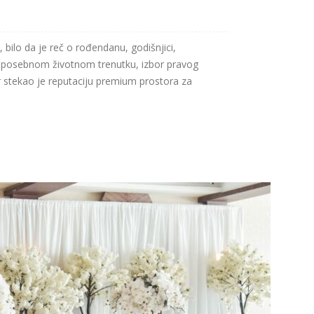
, bilo da je reč o rođendanu, godišnjici,
m posebnom životnom trenutku, izbor pravog
ar stekao je reputaciju premium prostora za