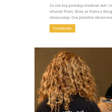
Za one koji poseduju kreativan duh i že
vrhunski frizeri, škola za frizera u B
obrazovanje. Ova prestižna obrazovna i
Pročitaj više