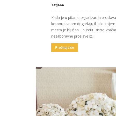
Tatjana
Kada je u pitanju organizacija proslava
korporativnom događaju ili bilo koje
mesta je ključan. Le Petit Bistro Vrač
nezaboravne proslave iz...
Pročitaj više