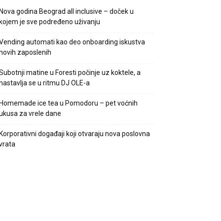
Nova godina Beograd all inclusive – doček u
kojem je sve podređeno uživanju
Vending automati kao deo onboarding iskustva
novih zaposlenih
Subotnji matine u Foresti počinje uz koktele, a
nastavlja se u ritmu DJ OLE-a
Homemade ice tea u Pomodoru – pet voćnih
ukusa za vrele dane
Korporativni događaji koji otvaraju nova poslovna
vrata