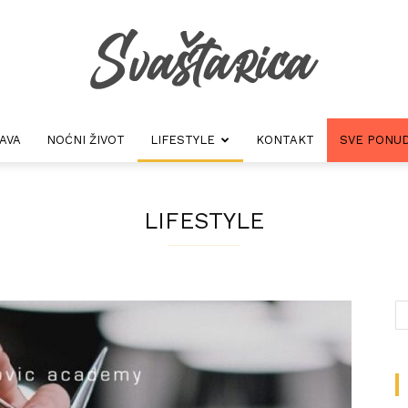
AVA
NOĆNI ŽIVOT
LIFESTYLE
KONTAKT
SVE PONUD
Svastarica
LIFESTYLE