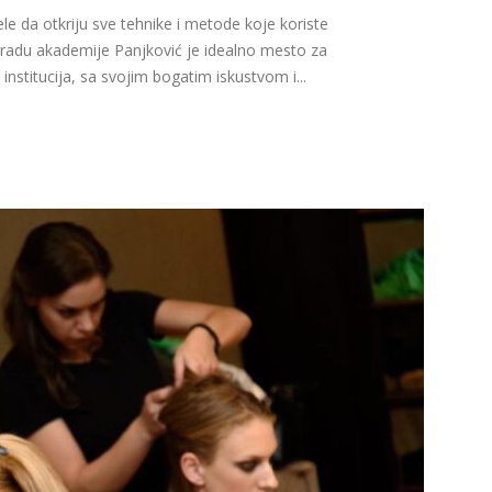
le da otkriju sve tehnike i metode koje koriste
eogradu akademije Panjković je idealno mesto za
nstitucija, sa svojim bogatim iskustvom i...