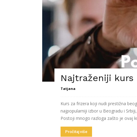
Najtraženiji kurs 
Tatjana
Kurs za frizera koji nudi prestižna b
najpopularniji izbor u Beogradu i Srbiji
Postoji mnogo razloga zašto je ovaj kurs
Pročitaj više