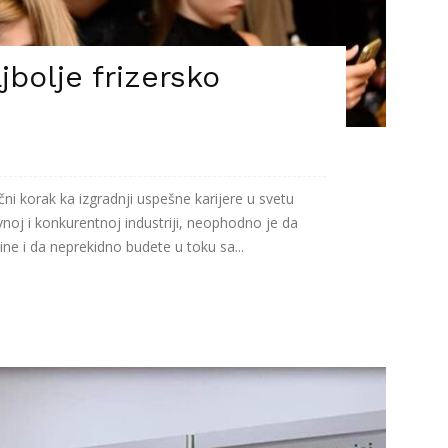
jbolje frizersko
čni korak ka izgradnji uspešne karijere u svetu
ivnoj i konkurentnoj industriji, neophodno je da
ine i da neprekidno budete u toku sa...