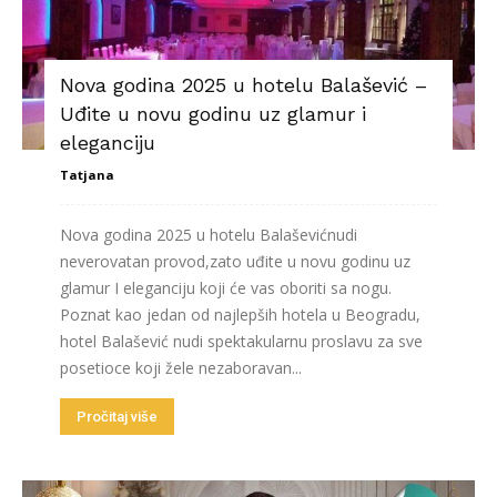
Nova godina 2025 u hotelu Balašević –
Uđite u novu godinu uz glamur i
eleganciju
Tatjana
Nova godina 2025 u hotelu Balaševićnudi
neverovatan provod,zato uđite u novu godinu uz
glamur I eleganciju koji će vas oboriti sa nogu.
Poznat kao jedan od najlepših hotela u Beogradu,
hotel Balašević nudi spektakularnu proslavu za sve
posetioce koji žele nezaboravan...
Pročitaj više