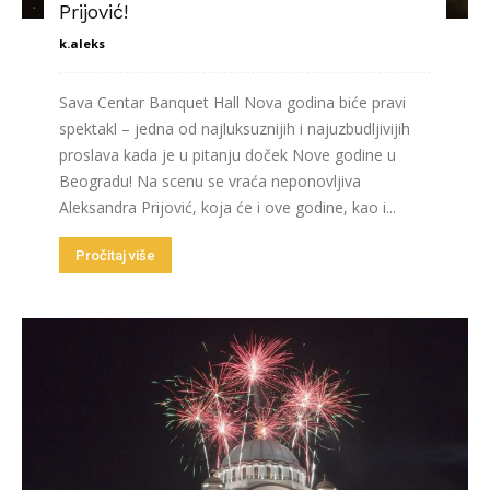
Prijović!
k.aleks
Sava Centar Banquet Hall Nova godina biće pravi
spektakl – jedna od najluksuznijih i najuzbudljivijih
proslava kada je u pitanju doček Nove godine u
Beogradu! Na scenu se vraća neponovljiva
Aleksandra Prijović, koja će i ove godine, kao i...
Pročitaj više