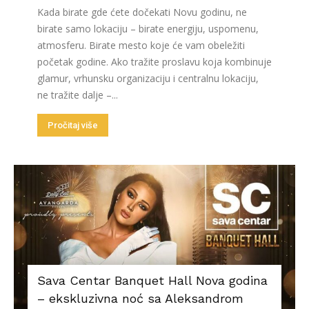
Kada birate gde ćete dočekati Novu godinu, ne
birate samo lokaciju – birate energiju, uspomenu,
atmosferu. Birate mesto koje će vam obeležiti
početak godine. Ako tražite proslavu koja kombinuje
glamur, vrhunsku organizaciju i centralnu lokaciju,
ne tražite dalje –...
Pročitaj više
Sava Centar Banquet Hall Nova godina
– ekskluzivna noć sa Aleksandrom