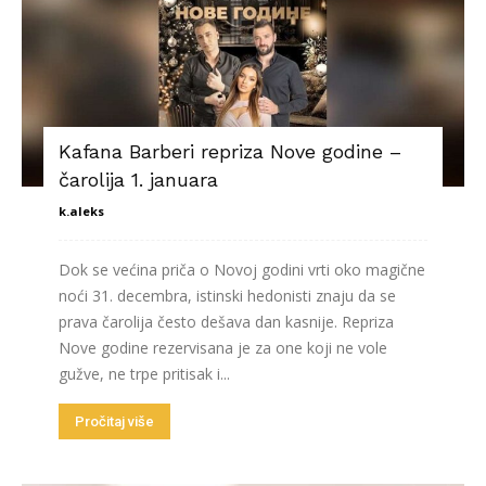
Kafana Barberi repriza Nove godine –
čarolija 1. januara
k.aleks
Dok se većina priča o Novoj godini vrti oko magične
noći 31. decembra, istinski hedonisti znaju da se
prava čarolija često dešava dan kasnije. Repriza
Nove godine rezervisana je za one koji ne vole
gužve, ne trpe pritisak i...
Pročitaj više