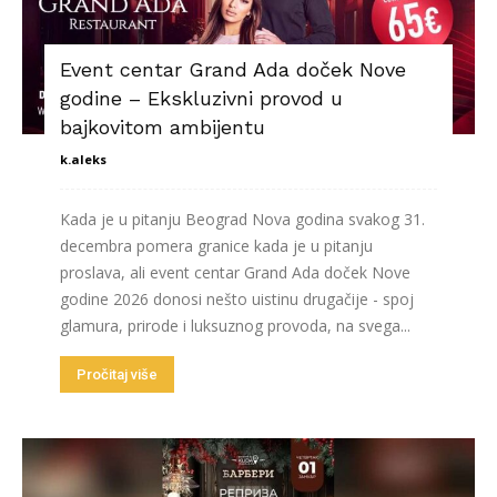
Event centar Grand Ada doček Nove
godine – Ekskluzivni provod u
bajkovitom ambijentu
k.aleks
Kada je u pitanju Beograd Nova godina svakog 31.
decembra pomera granice kada je u pitanju
proslava, ali event centar Grand Ada doček Nove
godine 2026 donosi nešto uistinu drugačije - spoj
glamura, prirode i luksuznog provoda, na svega...
Pročitaj više