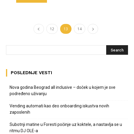
12
13
14
POSLEDNJE VESTI
Nova godina Beograd all inclusive – doček u kojem je sve
podređeno uživanju
Vending automati kao deo onboarding iskustva novih
zaposlenih
Subotnji matine u Foresti počinje uz koktele, a nastavlja se u
ritmu DJ OLE-a