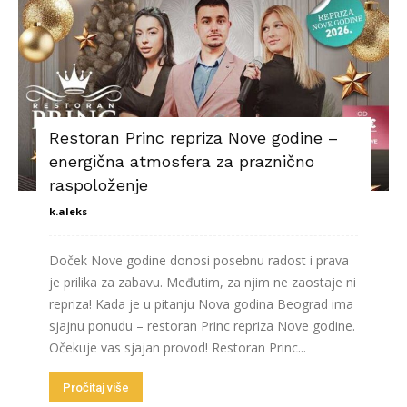
Restoran Princ repriza Nove godine –
energična atmosfera za praznično
raspoloženje
k.aleks
Doček Nove godine donosi posebnu radost i prava
je prilika za zabavu. Međutim, za njim ne zaostaje ni
repriza! Kada je u pitanju Nova godina Beograd ima
sjajnu ponudu – restoran Princ repriza Nove godine.
Očekuje vas sjajan provod! Restoran Princ...
Pročitaj više