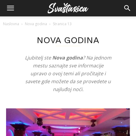
Naslovna
Nova godina
Stranica 13
NOVA GODINA
Ljubitelj ste
Nova godina
? Na jednom
mestu saznajte sve informacije
upravo o ovoj temi ali pročitajte i
savete gde možete da se provedete u
najluđoj noći.