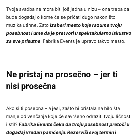
Tvoja svadba ne mora biti još jedna u nizu – ona treba da
bude događaj o kome će se pričati dugo nakon što
muzika utihne. Zato
izaberi mesto koje razume tvoju
posebnost i ume da je pretvori u spektakularno iskustvo
za sve prisutne
. Fabrika Events je upravo takvo mesto.
Ne pristaj na prosečno – jer ti
nisi prosečna
Ako si ti posebna – a jesi, zašto bi pristala na bilo šta
manje od venčanja koje će savršeno odraziti tvoju ličnost
i stil?
Fabrika Events čeka da tvoju posebnost pretoči u
događaj vredan pamćenja. Rezerviši svoj termin i