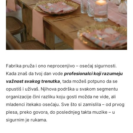
Fabrika pruža i ono neprocenjivo – osećaj sigurnosti.
Kada znaš da tvoj dan vode
profesionalci koji razumeju
važnost svakog trenutka
, tada možeš potpuno da se
opustiš i uživaš. Njihova podrška u svakom segmentu
organizacije čini razliku koju gosti možda ne vide, ali
mladenci itekako osećaju. Sve što si zamislila – od prvog
plesa, preko govora, do poslednjeg takta muzike – u
sigurnim je rukama.