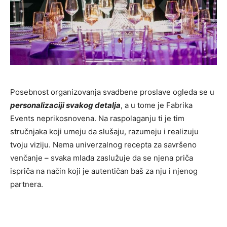
Posebnost organizovanja svadbene proslave ogleda se u
personalizaciji svakog detalja
, a u tome je Fabrika
Events neprikosnovena. Na raspolaganju ti je tim
stručnjaka koji umeju da slušaju, razumeju i realizuju
tvoju viziju. Nema univerzalnog recepta za savršeno
venčanje – svaka mlada zaslužuje da se njena priča
ispriča na način koji je autentičan baš za nju i njenog
partnera.