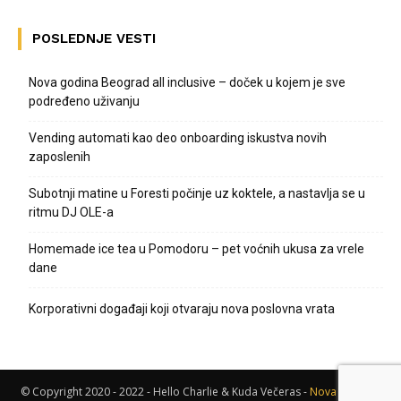
POSLEDNJE VESTI
Nova godina Beograd all inclusive – doček u kojem je sve
podređeno uživanju
Vending automati kao deo onboarding iskustva novih
zaposlenih
Subotnji matine u Foresti počinje uz koktele, a nastavlja se u
ritmu DJ OLE-a
Homemade ice tea u Pomodoru – pet voćnih ukusa za vrele
dane
Korporativni događaji koji otvaraju nova poslovna vrata
© Copyright 2020 - 2022 - Hello Charlie & Kuda Večeras -
Nova godina
-