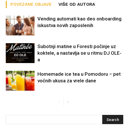
POVEZANE OBJAVE
VIŠE OD AUTORA
Vending automati kao deo onboarding
iskustva novih zaposlenih
Subotnji matine u Foresti počinje uz
koktele, a nastavlja se u ritmu DJ OLE-
a
Homemade ice tea u Pomodoru – pet
voćnih ukusa za vrele dane