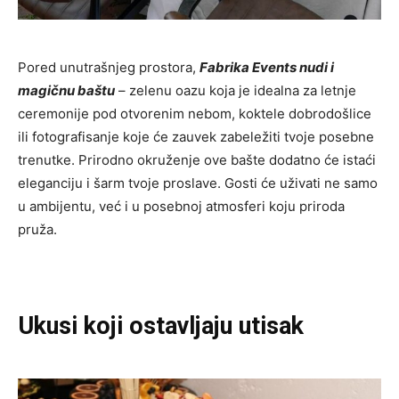
Pored unutrašnjeg prostora,
Fabrika Events nudi i
magičnu baštu
– zelenu oazu koja je idealna za letnje
ceremonije pod otvorenim nebom, koktele dobrodošlice
ili fotografisanje koje će zauvek zabeležiti tvoje posebne
trenutke. Prirodno okruženje ove bašte dodatno će istaći
eleganciju i šarm tvoje proslave. Gosti će uživati ne samo
u ambijentu, već i u posebnoj atmosferi koju priroda
pruža.
Ukusi koji ostavljaju utisak