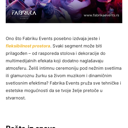
Ono što Fabriku Events posebno izdvaja jeste i
fleksibilnost prostora
. Svaki segment može biti
prilagođen – od rasporeda stolova i dekoracije do
multimedijalnih efekata koji dodatno naglašavaju
atmosferu. Želiš intimnu ceremoniju pod nežnim svetlima
ili glamuroznu žurku sa živom muzikom i dinamičnim
svetlosnim efektima? Fabrika Events pruža sve tehničke i
estetske mogućnosti da se tvoje želje pretoče u
stvarnost.