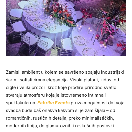
Zamisli ambijent u kojem se savršeno spajaju industrijski
šarm i sofisticirana elegancija. Visoki plafoni, zidovi od
cigle i veliki prozori kroz koje prodire prirodno svetlo
stvaraju atmosferu koja je istovremeno intimna i
spektakularna.
Fabrika Events
pruža mogućnost da tvoja
svadba bude baš onakva kakvom si je zamišljala – od
romantičnih, rustičnih detalja, preko minimalističkih,
modernih linija, do glamuroznih i raskošnih postavki.