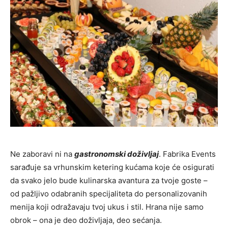
Ne zaboravi ni na
gastronomski doživljaj
. Fabrika Events
sarađuje sa vrhunskim ketering kućama koje će osigurati
da svako jelo bude kulinarska avantura za tvoje goste –
od pažljivo odabranih specijaliteta do personalizovanih
menija koji odražavaju tvoj ukus i stil. Hrana nije samo
obrok – ona je deo doživljaja, deo sećanja.