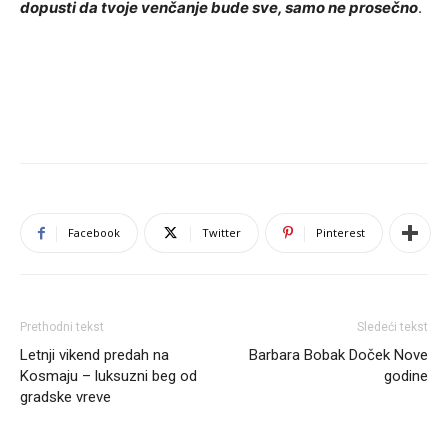
dopusti da tvoje venčanje bude sve, samo ne prosečno
.
Facebook
Twitter
Pinterest
Prethodni tekst
Sledeći tekst
Letnji vikend predah na
Barbara Bobak Doček Nove
Kosmaju – luksuzni beg od
godine
gradske vreve