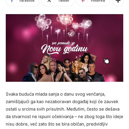
Facebook
Twitter
Pinterest
Svaka buduća mlada sanja o danu svog venčanja,
zamišljajući ga kao nezaboravan događaj koji će zauvek
ostati u srcima svih prisutnih. Međutim, često se dešava
da stvarnost ne ispuni očekivanja – ne zbog toga što ideje
nisu dobre, već zato što se bira običan, predvidljiv