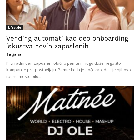
Lifestyle
Vending automati kao deo onboarding
iskustva novih zaposlenih
Tatjana
Prvi radni dan zaposleni obično pamte mnogo duže nego što
kompanije pretpostavljaju. Pamte ko ih je dočekao, da li je njihovo
radno mesto bilo...