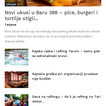
Lifestyle
Novi ukusi u Baru 388 – pice, burgeri i
tortilje stigli...
Tatjana
Novi ukusi ne moraju da menjaju lice jednog lokala da bi mu doneli
svežinu. Nekada je dovoljno da se postojeća ponuda pažljivo
dopuni jelima...
Rajska rijeka i rafting Tarom – tamo gde
se adrenalinski snovi...
Najveća greška pri organizaciji proslave
nije budžet
Deca na raftingu – da li je rafting na Tari
dobar...