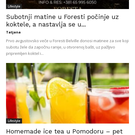
Lifestyle
Subotnji matine u Foresti počinje uz
koktele, a nastavlja se u...
Tatjana
Prvo avgustovsko veče u Foresti Belville donosi matinee za sve koji
subotu žele da započnu ranije, u otvorenoj bašti, uz pažljivo
pripremljen koktel i...
Lifestyle
Homemade ice tea u Pomodoru – pet