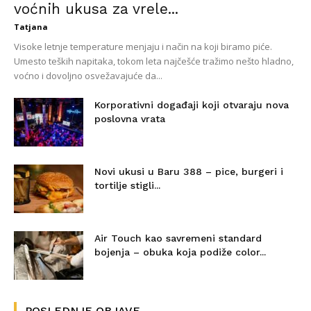
voćnih ukusa za vrele...
Tatjana
Visoke letnje temperature menjaju i način na koji biramo piće.
Umesto teških napitaka, tokom leta najčešće tražimo nešto hladno,
voćno i dovoljno osvežavajuće da...
Korporativni događaji koji otvaraju nova
poslovna vrata
Novi ukusi u Baru 388 – pice, burgeri i
tortilje stigli...
Air Touch kao savremeni standard
bojenja – obuka koja podiže color...
POSLEDNJE OBJAVE