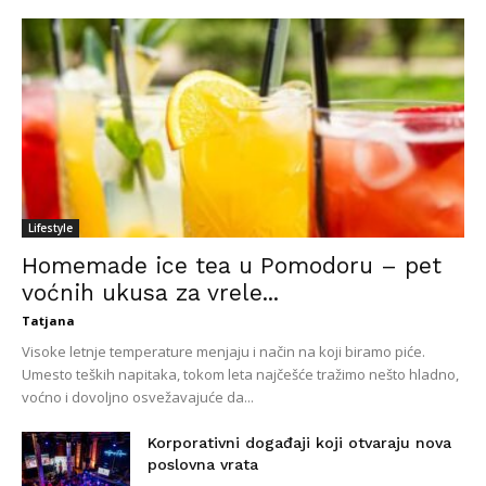
Lifestyle
Homemade ice tea u Pomodoru – pet
voćnih ukusa za vrele...
Tatjana
Visoke letnje temperature menjaju i način na koji biramo piće.
Umesto teških napitaka, tokom leta najčešće tražimo nešto hladno,
voćno i dovoljno osvežavajuće da...
Korporativni događaji koji otvaraju nova
poslovna vrata