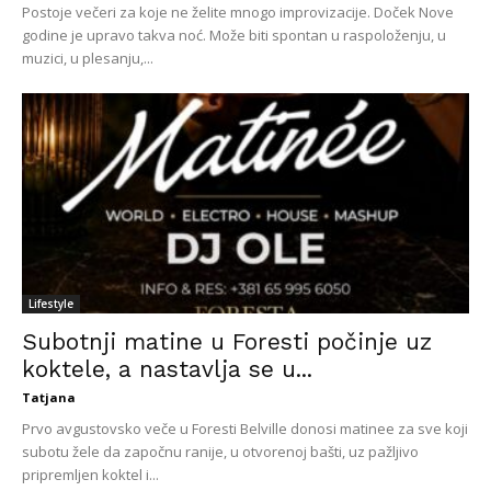
Postoje večeri za koje ne želite mnogo improvizacije. Doček Nove
godine je upravo takva noć. Može biti spontan u raspoloženju, u
muzici, u plesanju,...
Lifestyle
Subotnji matine u Foresti počinje uz
koktele, a nastavlja se u...
Tatjana
Prvo avgustovsko veče u Foresti Belville donosi matinee za sve koji
subotu žele da započnu ranije, u otvorenoj bašti, uz pažljivo
pripremljen koktel i...