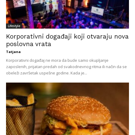
Lifestyle
Korporativni događaji koji otvaraju nova
poslovna vrata
Tatjana
Korporativni događaj ne mora da bude samo okupljanje
zaposlenih, prijatan predah od svakodnevnog ritma ili način da se
obeleži završetak uspešne godine. Kada je...