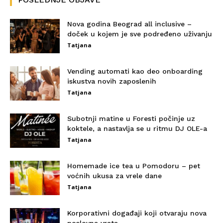
Nova godina Beograd all inclusive –
doček u kojem je sve podređeno uživanju
Tatjana
Vending automati kao deo onboarding
iskustva novih zaposlenih
Tatjana
Subotnji matine u Foresti počinje uz
koktele, a nastavlja se u ritmu DJ OLE-a
Tatjana
Homemade ice tea u Pomodoru – pet
voćnih ukusa za vrele dane
Tatjana
Korporativni događaji koji otvaraju nova