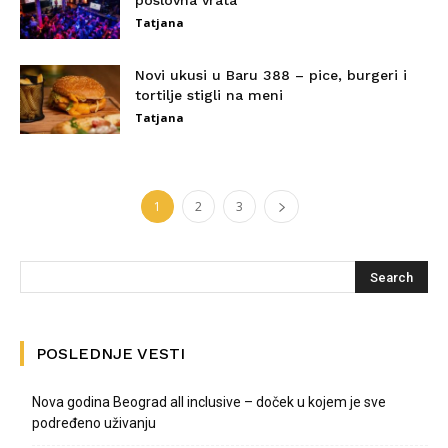
poslovna vrata
Tatjana
Novi ukusi u Baru 388 – pice, burgeri i
tortilje stigli na meni
Tatjana
1
2
3
POSLEDNJE VESTI
Nova godina Beograd all inclusive – doček u kojem je sve
podređeno uživanju