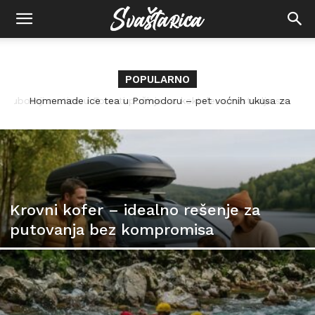
POPULARNO
Homemade ice tea u Pomodoru – pet voćnih ukusa za
vrele dane
Krovni kofer – idealno rešenje za
putovanja bez kompromisa