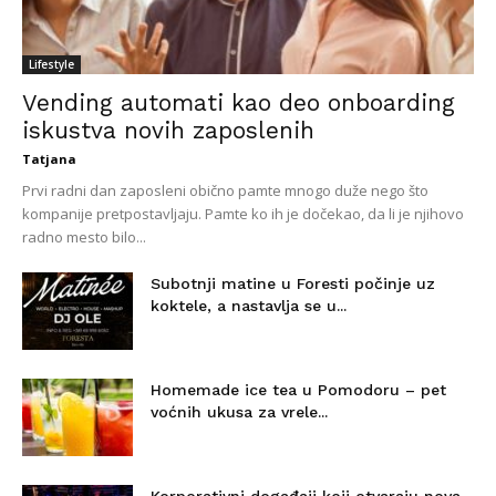
Lifestyle
Vending automati kao deo onboarding
iskustva novih zaposlenih
Tatjana
Prvi radni dan zaposleni obično pamte mnogo duže nego što
kompanije pretpostavljaju. Pamte ko ih je dočekao, da li je njihovo
radno mesto bilo...
Subotnji matine u Foresti počinje uz
koktele, a nastavlja se u...
Homemade ice tea u Pomodoru – pet
voćnih ukusa za vrele...
Korporativni događaji koji otvaraju nova