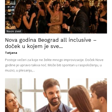
Nocni zivot
Nova godina Beograd all inclusive –
doček u kojem je sve...
Tatjana
Postoje večeri za koje ne želite mnogo improvizacije. Doček Nove
godine je upravo takva noć. Može biti spontan u raspoloženju, u
muzici, u plesanju,...