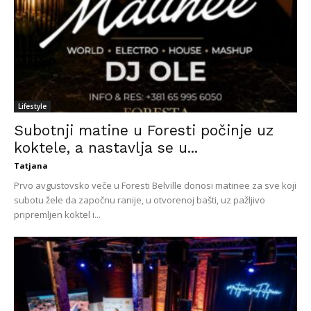
Lifestyle
Subotnji matine u Foresti počinje uz
koktele, a nastavlja se u...
Tatjana
Prvo avgustovsko veče u Foresti Belville donosi matinee za sve koji
subotu žele da započnu ranije, u otvorenoj bašti, uz pažljivo
pripremljen koktel i...