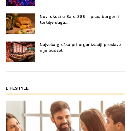
Novi ukusi u Baru 388 – pice, burgeri i
tortilje stigli...
Najveća greška pri organizaciji proslave
nije budžet
LIFESTYLE