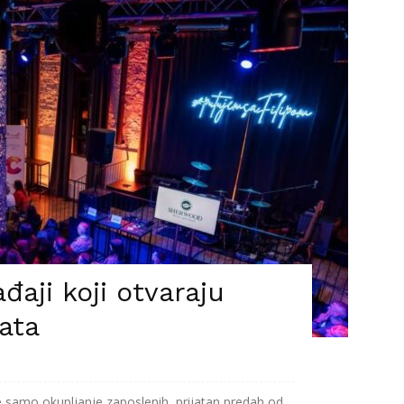
đaji koji otvaraju
ata
 samo okupljanje zaposlenih, prijatan predah od