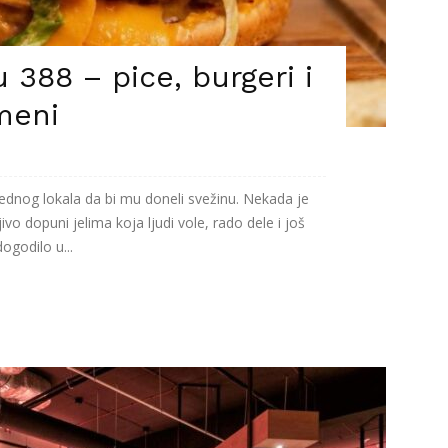
 388 – pice, burgeri i
 meni
ednog lokala da bi mu doneli svežinu. Nekada je
o dopuni jelima koja ljudi vole, rado dele i još
ogodilo u...