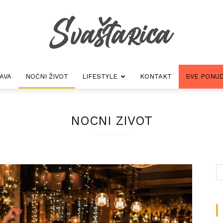
AVA
NOĆNI ŽIVOT
LIFESTYLE
KONTAKT
SVE PONUD
Svastarica
NOCNI ZIVOT