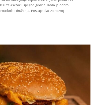
eleži završetak uspešne godine. Kada je dobro
otokola i druženja. Postaje alat za razvoj