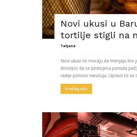
Novi ukusi u Baru
tortilje stigli na
Tatjana
Novi ukusi ne moraju da menjaju lice j
dovoljno da se postojeća ponuda pažljiv
radije ponovo naručuju. Upravo to se d
Pročitaj više