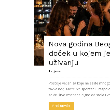
Nova godina Beog
doček u kojem j
uživanju
Tatjana
Postoje večeri za koje ne želite mnog
takva noć. Može biti spontan u raspol
se društvo iznenada digne od stola i v
Pročitaj više