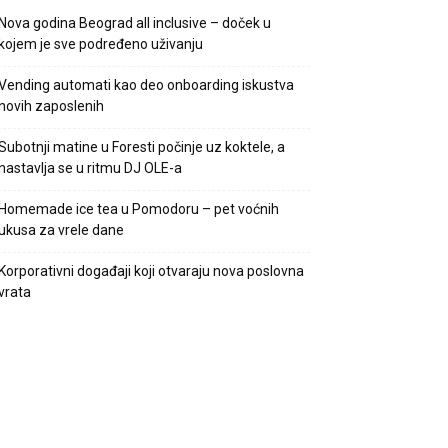
Nova godina Beograd all inclusive – doček u
kojem je sve podređeno uživanju
Vending automati kao deo onboarding iskustva
novih zaposlenih
Subotnji matine u Foresti počinje uz koktele, a
nastavlja se u ritmu DJ OLE-a
Homemade ice tea u Pomodoru – pet voćnih
ukusa za vrele dane
Korporativni događaji koji otvaraju nova poslovna
vrata