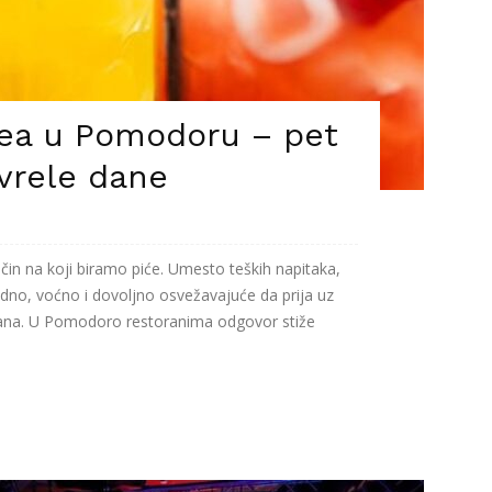
ea u Pomodoru – pet
vrele dane
čin na koji biramo piće. Umesto teških napitaka,
dno, voćno i dovoljno osvežavajuće da prija uz
 dana. U Pomodoro restoranima odgovor stiže