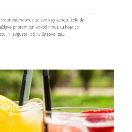
le donosi matinee za sve koji subotu žele da
ažljivo pripremljen koktel i muziku koja će
tu, 1. avgusta, od 19 časova, za...