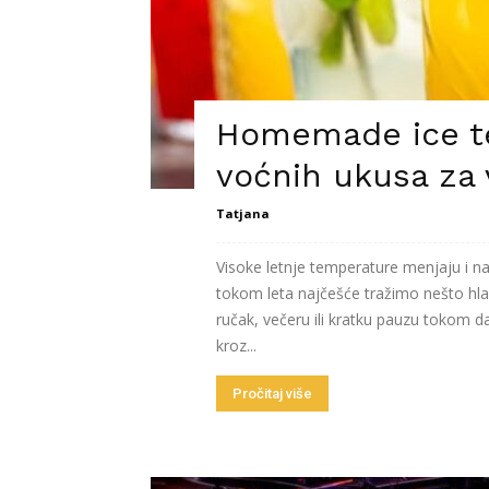
Homemade ice t
voćnih ukusa za 
Tatjana
Visoke letnje temperature menjaju i na
tokom leta najčešće tražimo nešto hla
ručak, večeru ili kratku pauzu tokom
kroz...
Pročitaj više