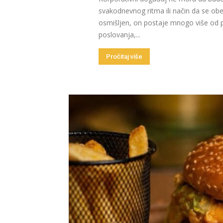
svakodnevnog ritma ili način da se ob
osmišljen, on postaje mnogo više od pr
poslovanja,...
Pročitaj više