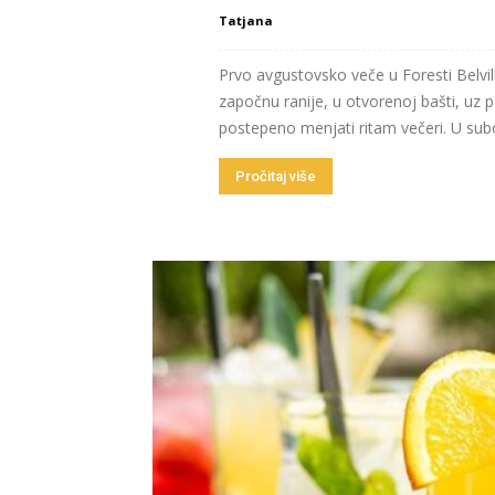
Tatjana
Prvo avgustovsko veče u Foresti Belvil
započnu ranije, u otvorenoj bašti, uz p
postepeno menjati ritam večeri. U subo
Pročitaj više