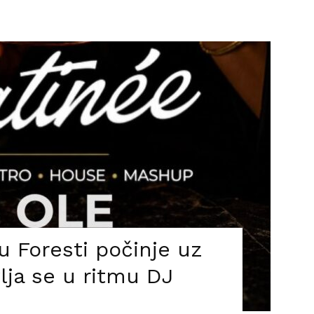
u Foresti počinje uz
lja se u ritmu DJ