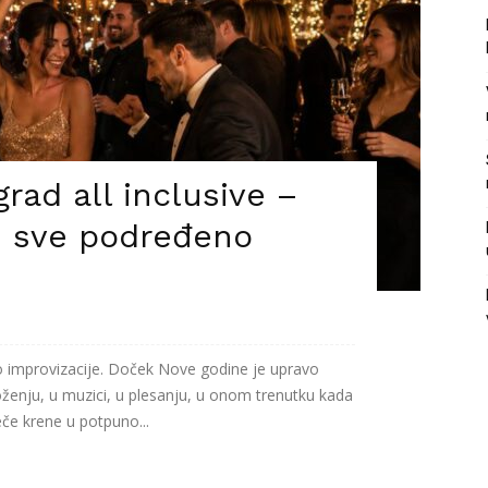
rad all inclusive –
e sve podređeno
o improvizacije. Doček Nove godine je upravo
oženju, u muzici, u plesanju, u onom trenutku kada
eče krene u potpuno...