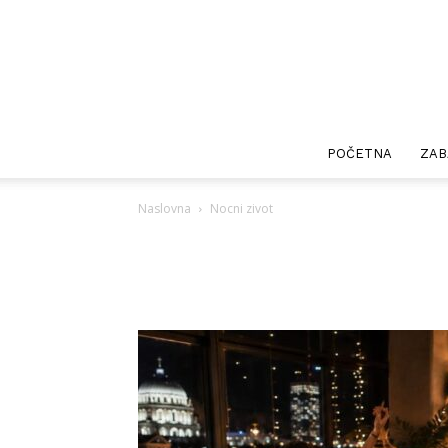
POČETNA
ZAB
Naslovna
Nocni zivot