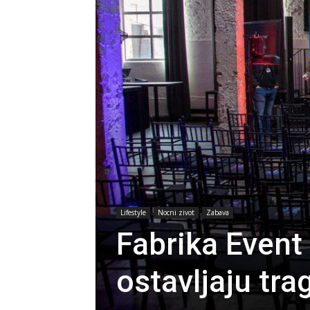
Lifestyle
Nocni zivot
Zabava
Fabrika Event
ostavljaju tra