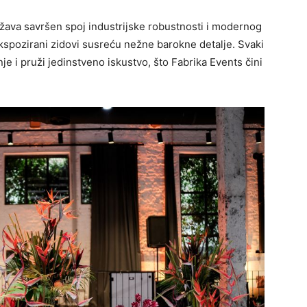
žava savršen spoj industrijske robustnosti i modernog
 ekspozirani zidovi susreću nežne barokne detalje. Svaki
nje i pruži jedinstveno iskustvo, što Fabrika Events čini