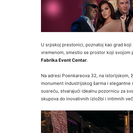
U srpskoj prestonici, poznatoj kao grad koji
vremenom, smestio se prostor koji svojom 
Fabrika Event Centar
.
Na adresi Poenkareova 32, na istorijskom, 
monument industrijskog šarma i elegantne sof
susreću, stvarajući idealnu pozornicu za sva
skupova do inovativnih izložbi i intimnih več