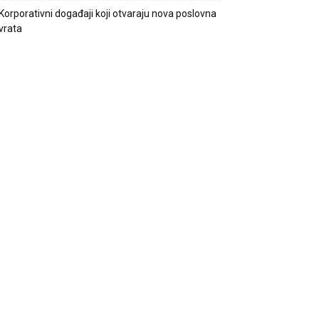
Korporativni događaji koji otvaraju nova poslovna
vrata