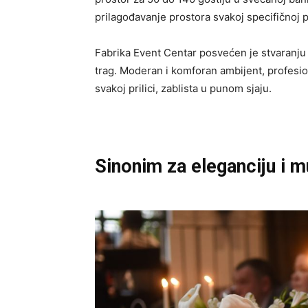
prilagođavanje prostora svakoj specifičnoj po
Fabrika Event Centar posvećen je stvaranju 
trag. Moderan i komforan ambijent, profesio
svakoj prilici, zablista u punom sjaju.
Sinonim za eleganciju i m