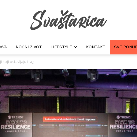
AVA
NOĆNI ŽIVOT
LIFESTYLE
KONTAKT
SVE PONUD
Svastarica
 koji ostavljaju trag