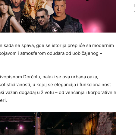
 nikada ne spava, gde se istorija prepliće sa modernim
pojavom i atmosferom odudara od uobičajenog –
živopisnom Dorćolu, nalazi se ova urbana oaza,
isticiranosti, u kojoj se elegancija i funkcionalnost
ki važan događaj u životu – od venčanja i korporativnih
eri.