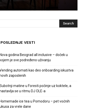
POSLEDNJE VESTI
Nova godina Beograd all inclusive – doček u
kojem je sve podređeno uživanju
Vending automati kao deo onboarding iskustva
novih zaposlenih
Subotnji matine u Foresti počinje uz koktele, a
nastavlja se u ritmu DJ OLE-a
Homemade ice tea u Pomodoru – pet voćnih
ukusa za vrele dane