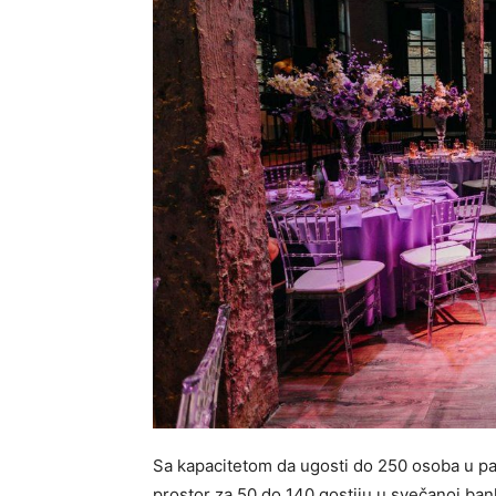
Sa kapacitetom da ugosti do 250 osoba u pa
prostor za 50 do 140 gostiju u svečanoj ba