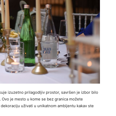
uje izuzetno prilagodljiv prostor, savršen je izbor bilo
nt. Ovo je mesto u kome se bez granica možete
u dekoraciju uživati u unikatnom ambijentu kakav ste