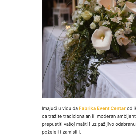
Imajući u vidu da
Fabrika Event Centar
odlik
da tražite tradicionalan ili moderan ambije
prepustiti vašoj mašti i uz pažljivo odabran
poželeli i zamislili.