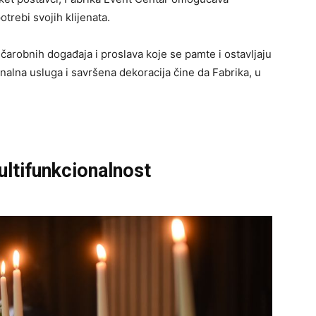
trebi svojih klijenata.
čarobnih događaja i proslava koje se pamte i ostavljaju
nalna usluga i savršena dekoracija čine da Fabrika, u
ultifunkcionalnost