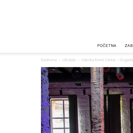
POČETNA
ZAB
Naslovna
Lifestyle
Fabrika Event Centar – Događaji