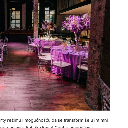
rty režimu i mogućnošću da se transformiše u intimni
nket postavci, Fabrika Event Centar omogućava