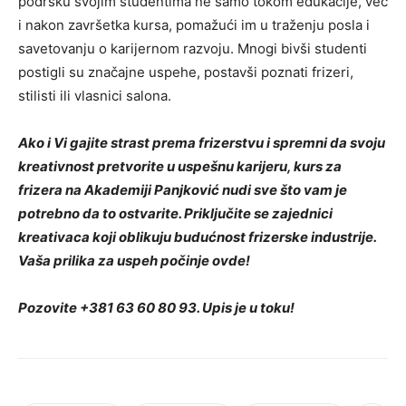
podršku svojim studentima ne samo tokom edukacije, već
i nakon završetka kursa, pomažući im u traženju posla i
savetovanju o karijernom razvoju. Mnogi bivši studenti
postigli su značajne uspehe, postavši poznati frizeri,
stilisti ili vlasnici salona.
Ako i Vi gajite strast prema frizerstvu i spremni da svoju
kreativnost pretvorite u uspešnu karijeru, kurs za
frizera na Akademiji Panjković nudi sve što vam je
potrebno da to ostvarite. Priključite se zajednici
kreativaca koji oblikuju budućnost frizerske industrije.
Vaša prilika za uspeh počinje ovde!
Pozovite +381 63 60 80 93. Upis je u toku!