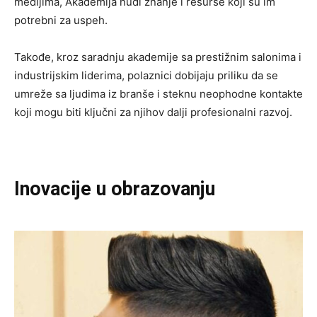
medijima, Akademija nudi znanje i resurse koji su im
potrebni za uspeh.
Takođe, kroz saradnju akademije sa prestižnim salonima i
industrijskim liderima, polaznici dobijaju priliku da se
umreže sa ljudima iz branše i steknu neophodne kontakte
koji mogu biti ključni za njihov dalji profesionalni razvoj.
Inovacije u obrazovanju