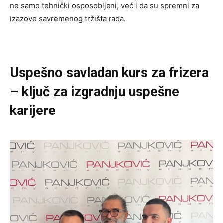
ne samo tehnički osposobljeni, već i da su spremni za
izazove savremenog tržišta rada.
Uspešno savladan kurs za frizera
– ključ za izgradnju uspešne
karijere