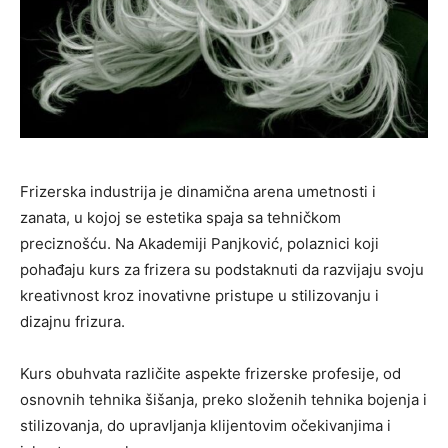
Frizerska industrija je dinamična arena umetnosti i
zanata, u kojoj se estetika spaja sa tehničkom
preciznošću. Na Akademiji Panjković, polaznici koji
pohađaju kurs za frizera su podstaknuti da razvijaju svoju
kreativnost kroz inovativne pristupe u stilizovanju i
dizajnu frizura.
Kurs obuhvata različite aspekte frizerske profesije, od
osnovnih tehnika šišanja, preko složenih tehnika bojenja i
stilizovanja, do upravljanja klijentovim očekivanjima i