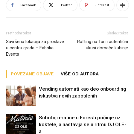
Facebook
Twitter
Pinterest
Prethodni tekst
Sledeći tekst
Savršena lokacija za proslave
Rafting na Tari i autentični
u centru grada – Fabrika
ukusi domaće kuhinje
Events
POVEZANE OBJAVE
VIŠE OD AUTORA
Vending automati kao deo onboarding
iskustva novih zaposlenih
Subotnji matine u Foresti počinje uz
koktele, a nastavlja se u ritmu DJ OLE-
a