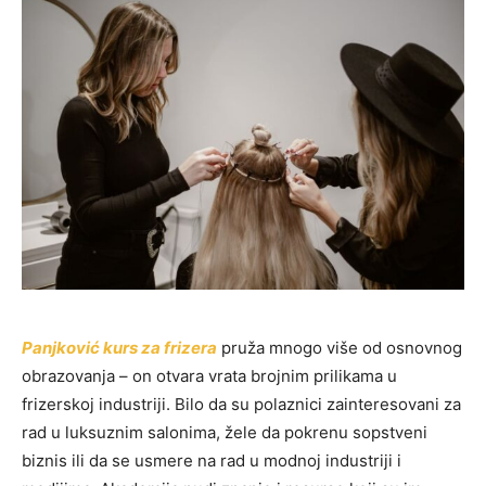
Panjković kurs za frizera
pruža mnogo više od osnovnog
obrazovanja – on otvara vrata brojnim prilikama u
frizerskoj industriji. Bilo da su polaznici zainteresovani za
rad u luksuznim salonima, žele da pokrenu sopstveni
biznis ili da se usmere na rad u modnoj industriji i