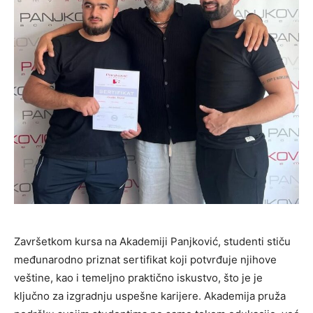
Završetkom kursa na Akademiji Panjković, studenti stiču
međunarodno priznat sertifikat koji potvrđuje njihove
veštine, kao i temeljno praktično iskustvo, što je je
ključno za izgradnju uspešne karijere. Akademija pruža