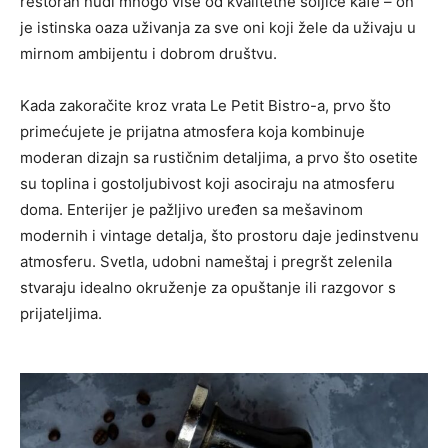
restoran nudi mnogo više od kvalitetne šoljice kafe – on
je istinska oaza uživanja za sve oni koji žele da uživaju u
mirnom ambijentu i dobrom društvu.
Kada zakoračite kroz vrata Le Petit Bistro-a, prvo što
primećujete je prijatna atmosfera koja kombinuje
moderan dizajn sa rustičnim detaljima, a prvo što osetite
su toplina i gostoljubivost koji asociraju na atmosferu
doma. Enterijer je pažljivo uređen sa mešavinom
modernih i vintage detalja, što prostoru daje jedinstvenu
atmosferu. Svetla, udobni nameštaj i pregršt zelenila
stvaraju idealno okruženje za opuštanje ili razgovor s
prijateljima.