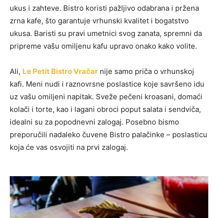
ukus i zahteve. Bistro koristi pažljivo odabrana i pržena
zrna kafe, što garantuje vrhunski kvalitet i bogatstvo
ukusa. Baristi su pravi umetnici svog zanata, spremni da
pripreme vašu omiljenu kafu upravo onako kako volite.
Ali,
Le Petit Bistro Vračar
nije samo priča o vrhunskoj
kafi. Meni nudi i raznovrsne poslastice koje savršeno idu
uz vašu omiljeni napitak. Sveže pečeni kroasani, domaći
kolači i torte, kao i lagani obroci poput salata i sendviča,
idealni su za popodnevni zalogaj. Posebno bismo
preporučili nadaleko čuvene Bistro palačinke – poslasticu
koja će vas osvojiti na prvi zalogaj.