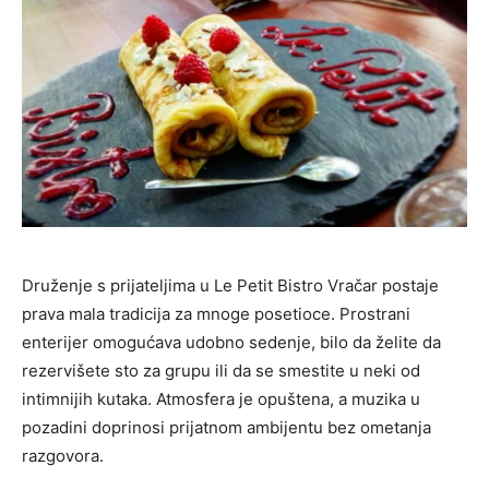
Druženje s prijateljima u Le Petit Bistro Vračar postaje
prava mala tradicija za mnoge posetioce. Prostrani
enterijer omogućava udobno sedenje, bilo da želite da
rezervišete sto za grupu ili da se smestite u neki od
intimnijih kutaka. Atmosfera je opuštena, a muzika u
pozadini doprinosi prijatnom ambijentu bez ometanja
razgovora.