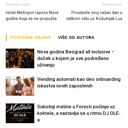
Prethodni tekst
Sledeći tekst
Hotel Metropol repriza Nove
Proslavite svoj važan dan u
godine koja se ne propušta
velikom stilu uz Košutnjak Lux
POVEZANE OBJAVE
VIŠE OD AUTORA
Nova godina Beograd all inclusive –
doček u kojem je sve podređeno
uživanju
Vending automati kao deo onboarding
iskustva novih zaposlenih
Subotnji matine u Foresti počinje uz
koktele, a nastavlja se u ritmu DJ OLE-
a