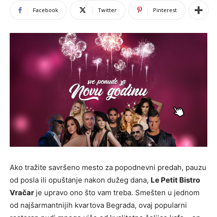
Facebook
Twitter
Pinterest
Ako tražite savršeno mesto za popodnevni predah, pauzu
od posla ili opuštanje nakon dužeg dana,
Le Petit Bistro
Vračar
je upravo ono što vam treba. Smešten u jednom
od najšarmantnijih kvartova Begrada, ovaj popularni