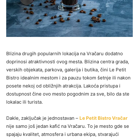
Blizina drugih popularnih lokacija na Vračaru dodatno
doprinosi atraktivnosti ovog mesta. Blizina centra grada,
verskih objekata, parkova, galerija i butika, čini Le Petit
Bistro idealnim mestom i za pauzu tokom šetnje ili nakon
posete nekoj od obližnjih atrakcija. Lakoća pristupa i
dostupnost čine ovo mesto pogodnim za sve, bilo da ste
lokalac ili turista.
Dakle, zaključak je jednostavan –
Le Petit Bistro Vračar
nije samo još jedan kafić na Vračaru. To je mesto gde se
spajaju kvalitet, atmosfera i urbana ekipa, stvarajući