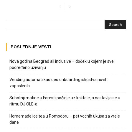
POSLEDNJE VESTI
Nova godina Beograd all inclusive – doček u kojem je sve
podređeno uživanju
Vending automati kao deo onboarding iskustva novih
zaposlenih
Subotnji matine u Foresti počinje uz koktele, a nastavlja se u
ritmu DJ OLE-a
Homemade ice tea u Pomodoru – pet voćnih ukusa za vrele
dane