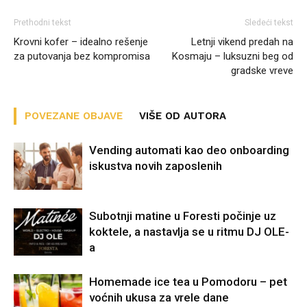
Prethodni tekst
Sledeći tekst
Krovni kofer – idealno rešenje
Letnji vikend predah na
za putovanja bez kompromisa
Kosmaju – luksuzni beg od
gradske vreve
POVEZANE OBJAVE
VIŠE OD AUTORA
Vending automati kao deo onboarding
iskustva novih zaposlenih
Subotnji matine u Foresti počinje uz
koktele, a nastavlja se u ritmu DJ OLE-
a
Homemade ice tea u Pomodoru – pet
voćnih ukusa za vrele dane