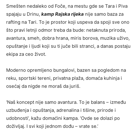
Smešten nedaleko od Foče, na mestu gde se Tara i Piva
spajaju u Drinu,
kamp Rajska rijeka
nije samo baza za
rafting na Tari. To je prostor koji uspeva da spoji sve ono
što pravi letnji odmor treba da bude: netaknuta priroda,
avantura, smeh, dobra hrana, miris borova, muzika uživo,
opuštanje i ljudi koji su ti juče bili stranci, a danas postaju
ekipa za ceo život.
Moderno opremljeno bungalovi, bazen sa pogledom na
reku, sportski tereni, privatna plaža, domaća kuhinja i
osećaj da nigde ne moraš da juriš.
‘Naš koncept nije samo avantura. To je balans – između
uzbuđenja i opuštanja, adrenalina i tišine, prirode i
udobnosti’, kažu domaćini kampa. ‘Ovde se dolazi po
doživljaj. I svi koji jednom dođu – vrate se.’