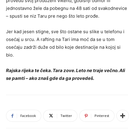
provedu svoj produženi vikend, godišnji odmor ili
jednostavno žele da pobegnu na 48 sati od svakodnevice
– spusti se niz Taru pre nego što leto prođe.
Jer kad jesen stigne, sve što ostane su slike u telefonu i
osećaj u srcu. A rafting na Tari ima moć da se u tom
osećaju zadrži duže od bilo koje destinacije na kojoj si
bio.
Rajska rijeka te čeka. Tara zove. Leto ne traje večno. Ali
se pamti – ako znaš gde da ga provedeš.
Facebook
Twitter
Pinterest