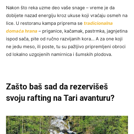
Nakon što reka uzme deo vaše snage – vreme je da
dobijete nazad energiju kroz ukuse koji vraćaju osmeh na
lice. U restoranu kampa priprema se
tradicionalna
domaća hrana
– priganice, kačamak, pastrmka, jagnjetina
ispod sača, pite od ručno razvijanih kora… A za one koji
ne jedu meso, ili poste, tu su pažljivo pripremljeni obroci
od lokalno uzgojenih namirnica i šumskih plodova.
Zašto baš sad da rezervišeš
svoju rafting na Tari avanturu?