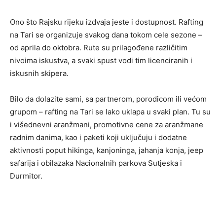
Ono što Rajsku rijeku izdvaja jeste i dostupnost. Rafting
na Tari se organizuje svakog dana tokom cele sezone –
od aprila do oktobra. Rute su prilagođene različitim
nivoima iskustva, a svaki spust vodi tim licenciranih i
iskusnih skipera.
Bilo da dolazite sami, sa partnerom, porodicom ili većom
grupom – rafting na Tari se lako uklapa u svaki plan. Tu su
i višednevni aranžmani, promotivne cene za aranžmane
radnim danima, kao i paketi koji uključuju i dodatne
aktivnosti poput hikinga, kanjoninga, jahanja konja, jeep
safarija i obilazaka Nacionalnih parkova Sutjeska i
Durmitor.