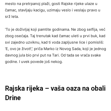
mesto na pretrpanoj plaži, gosti Rajske rijeke ulaze u
čamac, stavljaju kacigu, uzimaju veslo i veslaju pravo u
srž leta.
‘To je doživljaj koji pamtite godinama. Ne zbog selfija, već
zbog osećaja. Taj trenutak kad čamac uleti u prvi buk, kad
svi zajedno uzviknu, kad ti voda zapljusne lice i pomisliš:
‘E, ovo je život!’,’ priča Marko iz Novog Sada, koji je jednog
davnog jula bio prvi put na Tari. Od tada se vraća svake
godine. I uvek povede još nekog.
Rajska rijeka – vaša oaza na obali
Drine