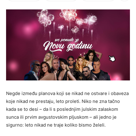
Negde između planova koji se nikad ne ostvare i obaveza
koje nikad ne prestaju, leto proleti. Niko ne zna tačno
kada se to desi – da li s poslednjim julskim zalaskom
sunca ili prvim avgustovskim pljuskom – ali jedno je
sigurno: leto nikad ne traje koliko bismo želeli.