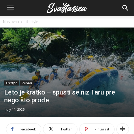
Naslovna
Lifestyle
Lifestyle
Zabava
Leto je kratko – spusti se niz Taru pre
nego što prođe
July 11, 2025
Facebook
Twitter
Pinterest