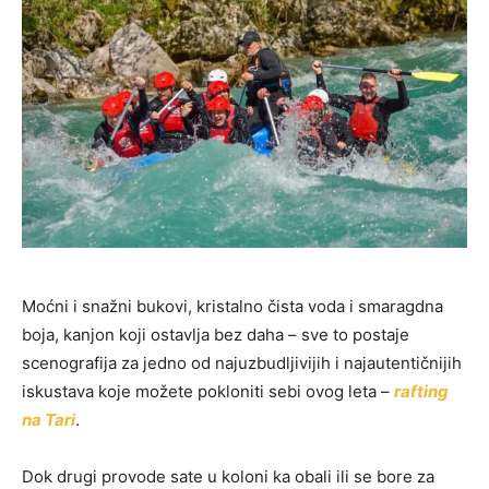
Moćni i snažni bukovi, kristalno čista voda i smaragdna
boja, kanjon koji ostavlja bez daha – sve to postaje
scenografija za jedno od najuzbudljivijih i najautentičnijih
iskustava koje možete pokloniti sebi ovog leta –
rafting
na Tari
.
Dok drugi provode sate u koloni ka obali ili se bore za