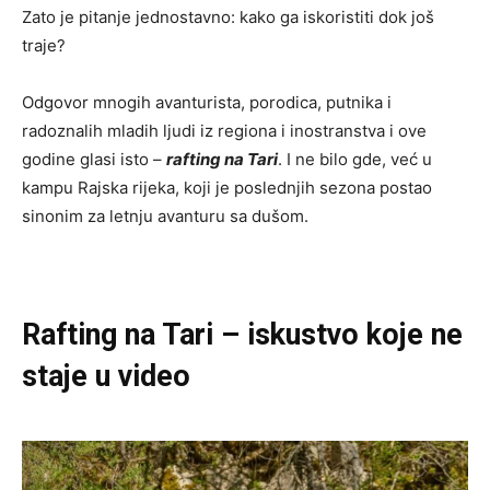
Zato je pitanje jednostavno: kako ga iskoristiti dok još
traje?
Odgovor mnogih avanturista, porodica, putnika i
radoznalih mladih ljudi iz regiona i inostranstva i ove
godine glasi isto –
rafting na Tari
. I ne bilo gde, već u
kampu Rajska rijeka, koji je poslednjih sezona postao
sinonim za letnju avanturu sa dušom.
Rafting na Tari – iskustvo koje ne
staje u video