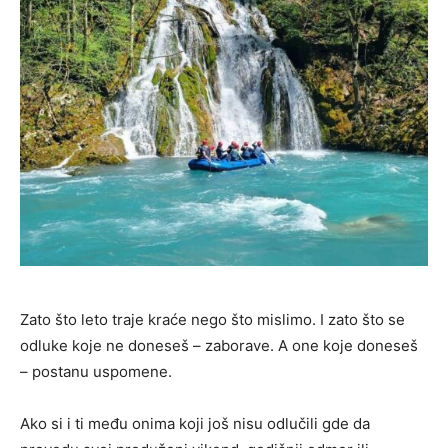
Zato što leto traje kraće nego što mislimo. I zato što se
odluke koje ne doneseš – zaborave. A one koje doneseš
– postanu uspomene.
Ako si i ti među onima koji još nisu odlučili gde da