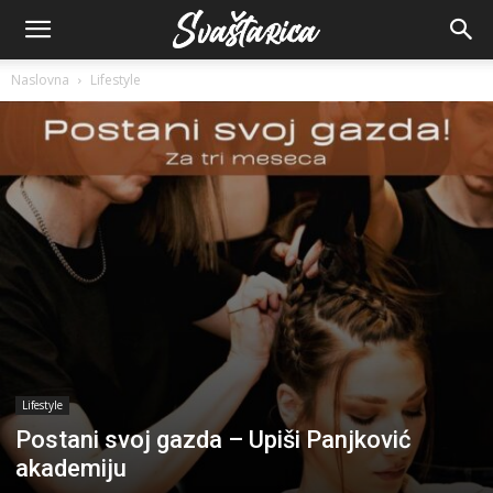
Naslovna
Lifestyle
Lifestyle
Postani svoj gazda – Upiši Panjković
akademiju