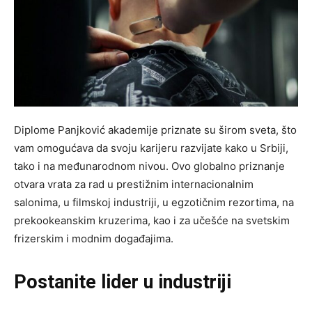
Diplome Panjković akademije priznate su širom sveta, što
vam omogućava da svoju karijeru razvijate kako u Srbiji,
tako i na međunarodnom nivou. Ovo globalno priznanje
otvara vrata za rad u prestižnim internacionalnim
salonima, u filmskoj industriji, u egzotičnim rezortima, na
prekookeanskim kruzerima, kao i za učešće na svetskim
frizerskim i modnim događajima.
Postanite lider u industriji