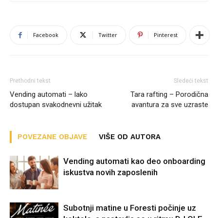
Facebook
Twitter
Pinterest
Prethodni tekst
Sledeći tekst
Vending automati – lako
Tara rafting – Porodična
dostupan svakodnevni užitak
avantura za sve uzraste
POVEZANE OBJAVE
VIŠE OD AUTORA
Vending automati kao deo onboarding
iskustva novih zaposlenih
Subotnji matine u Foresti počinje uz