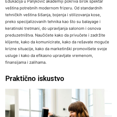
Edukacija u Panjković akademiji pokriva širok spektar
veština potrebnih modernom frizeru. Od standardnih
tehničkih veština šišanja, bojenja i stilizovanja kose,
preko specijalizovanih tehnika kao što su balayage i
keratinski tretmani, do upravljanja salonom i osnova
preduzetništva. Naučićete kako da privučete i zadržite
klijente, kako da komunicirate, kako da rešavate moguće
krizne situacije, kako da marketinški promovišete svoje
usluge i kako da efikasno upravljate vremenom,
finansijama i zalihama.
Praktično iskustvo