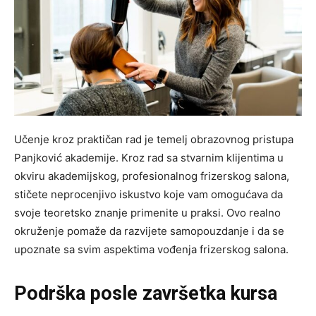
Učenje kroz praktičan rad je temelj obrazovnog pristupa
Panjković akademije. Kroz rad sa stvarnim klijentima u
okviru akademijskog, profesionalnog frizerskog salona,
stičete neprocenjivo iskustvo koje vam omogućava da
svoje teoretsko znanje primenite u praksi. Ovo realno
okruženje pomaže da razvijete samopouzdanje i da se
upoznate sa svim aspektima vođenja frizerskog salona.
Podrška posle završetka kursa