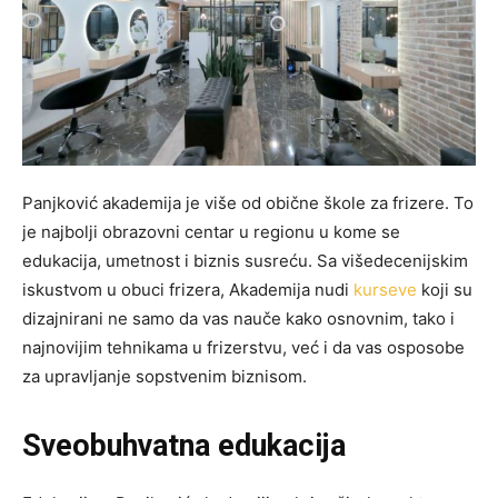
Panjković akademija je više od obične škole za frizere. To
je najbolji obrazovni centar u regionu u kome se
edukacija, umetnost i biznis susreću. Sa višedecenijskim
iskustvom u obuci frizera, Akademija nudi
kurseve
koji su
dizajnirani ne samo da vas nauče kako osnovnim, tako i
najnovijim tehnikama u frizerstvu, već i da vas osposobe
za upravljanje sopstvenim biznisom.
Sveobuhvatna edukacija