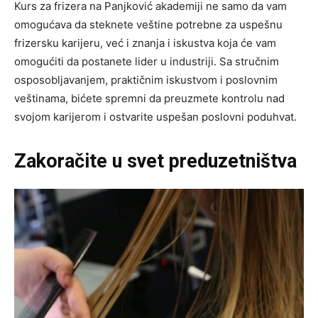
Kurs za frizera na Panjković akademiji ne samo da vam
omogućava da steknete veštine potrebne za uspešnu
frizersku karijeru, već i znanja i iskustva koja će vam
omogućiti da postanete lider u industriji. Sa stručnim
osposobljavanjem, praktičnim iskustvom i poslovnim
veštinama, bićete spremni da preuzmete kontrolu nad
svojom karijerom i ostvarite uspešan poslovni poduhvat.
Zakoračite u svet preduzetništva