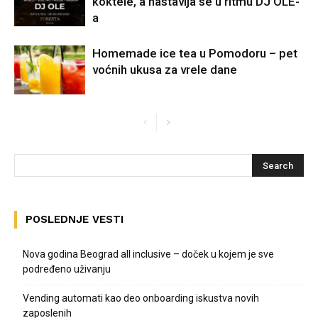
koktele, a nastavlja se u ritmu DJ OLE-
a
Homemade ice tea u Pomodoru – pet
voćnih ukusa za vrele dane
POSLEDNJE VESTI
Nova godina Beograd all inclusive – doček u kojem je sve
podređeno uživanju
Vending automati kao deo onboarding iskustva novih
zaposlenih