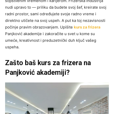
sopstvenim vremenom i karijerom. Frizerska industrija
nudi upravo to — priliku da budete svoj šef, kreirate svoj
radni prostor, sami određujete svoje radno vreme i
direktno utičete na svoj uspeh. A put ka toj nezavisnosti
počinje pravim obrazovanjem. Upišite
kurs za frizera
Panjković akademije i zakoračite u svet u kome su
umeće, kreativnost i preduzetnički duh ključ vašeg
uspeha.
Zašto baš kurs za frizera na
Panjković akademiji?