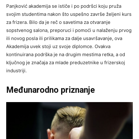
Panjković akademija se ističe i po podršci koju pruža
svojim studentima nakon što uspešno završe željeni kurs
za frizera. Bilo da je reč o savetima za otvaranje
sopstvenog salona, preporuci i pomoći u nalaženju prvog
ili novog posla ili prilikama za dalje usavršavanje, ova
Akademija uvek stoji uz svoje diplomce. Ovakva
kontinuirana podrška je na drugim mestima retka, a od
ključnog je značaja za mlade preduzetnike u frizerskoj
industriji.
Međunarodno priznanje