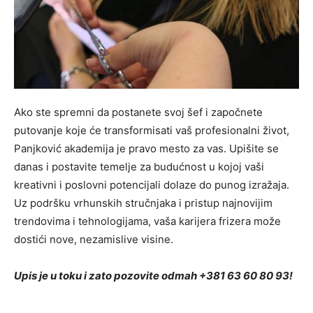
Ako ste spremni da postanete svoj šef i započnete
putovanje koje će transformisati vaš profesionalni život,
Panjković akademija je pravo mesto za vas. Upišite se
danas i postavite temelje za budućnost u kojoj vaši
kreativni i poslovni potencijali dolaze do punog izražaja.
Uz podršku vrhunskih stručnjaka i pristup najnovijim
trendovima i tehnologijama, vaša karijera frizera može
dostići nove, nezamislive visine.
Upis je u toku i zato pozovite odmah +381 63 60 80 93!