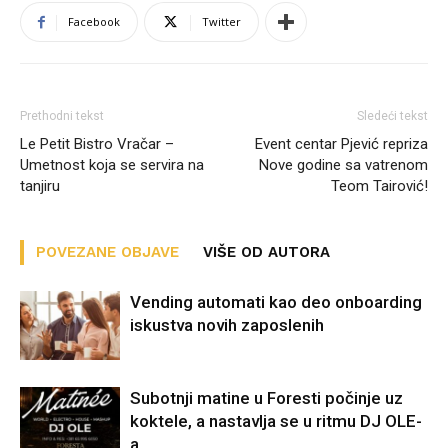
Facebook
Twitter
Prethodni tekst
Sledeći tekst
Le Petit Bistro Vračar –
Event centar Pjević repriza
Umetnost koja se servira na
Nove godine sa vatrenom
tanjiru
Teom Tairović!
POVEZANE OBJAVE
VIŠE OD AUTORA
Vending automati kao deo onboarding
iskustva novih zaposlenih
Subotnji matine u Foresti počinje uz
koktele, a nastavlja se u ritmu DJ OLE-
a