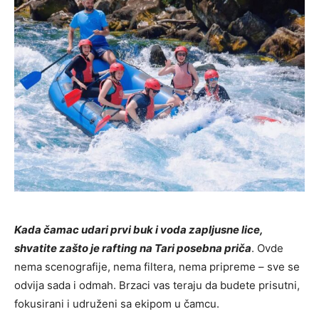
Kada čamac udari prvi buk i voda zapljusne lice,
shvatite zašto je rafting na Tari posebna priča
. Ovde
nema scenografije, nema filtera, nema pripreme – sve se
odvija sada i odmah. Brzaci vas teraju da budete prisutni,
fokusirani i udruženi sa ekipom u čamcu.