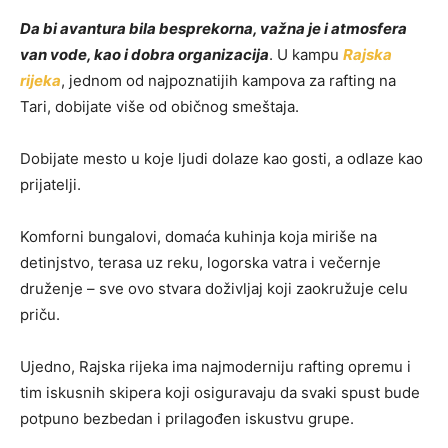
Da bi avantura bila besprekorna, važna je i atmosfera
van vode, kao i dobra organizacija
. U kampu
Rajska
rijeka
, jednom od najpoznatijih kampova za rafting na
Tari, dobijate više od običnog smeštaja.
Dobijate mesto u koje ljudi dolaze kao gosti, a odlaze kao
prijatelji.
Komforni bungalovi, domaća kuhinja koja miriše na
detinjstvo, terasa uz reku, logorska vatra i večernje
druženje – sve ovo stvara doživljaj koji zaokružuje celu
priču.
Ujedno, Rajska rijeka ima najmoderniju rafting opremu i
tim iskusnih skipera koji osiguravaju da svaki spust bude
potpuno bezbedan i prilagođen iskustvu grupe.