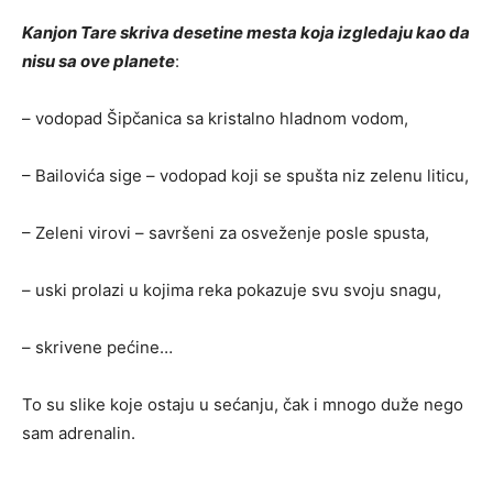
Kanjon Tare skriva desetine mesta koja izgledaju kao da
nisu sa ove planete
:
– vodopad Šipčanica sa kristalno hladnom vodom,
– Bailovića sige – vodopad koji se spušta niz zelenu liticu,
– Zeleni virovi – savršeni za osveženje posle spusta,
– uski prolazi u kojima reka pokazuje svu svoju snagu,
– skrivene pećine…
To su slike koje ostaju u sećanju, čak i mnogo duže nego
sam adrenalin.