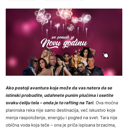
Ako postoji avantura koja može da vas natera da se
istinski probudite, udahnete punim plućima i osetite
svaku ćeliju tela – onda je to rafting na Tari
. Ova moćna
planinska reka nije samo destinacija, već iskustvo koje
menja raspoloženje, energiju i pogled na svet. Tara nije
obična voda koja teče – ona je priča ispisana brzacima,