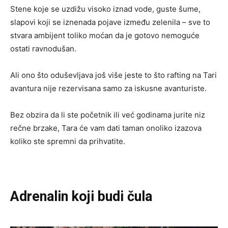
Stene koje se uzdižu visoko iznad vode, guste šume,
slapovi koji se iznenada pojave između zelenila – sve to
stvara ambijent toliko moćan da je gotovo nemoguće
ostati ravnodušan.
Ali ono što oduševljava još više jeste to što rafting na Tari
avantura nije rezervisana samo za iskusne avanturiste.
Bez obzira da li ste početnik ili već godinama jurite niz
rečne brzake, Tara će vam dati taman onoliko izazova
koliko ste spremni da prihvatite.
Adrenalin koji budi čula