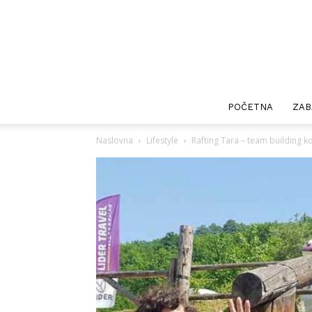
POČETNA
ZAB
Naslovna
Lifestyle
Rafting Tara – team building ko