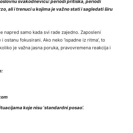
slovnu svakodnevicu: periodi pritiska, periodi
o, ali i trenuci u kojima je važno stati i sagledati širu
ide napred samo kada svi rade zajedno. Zaposleni
i ostanu fokusirani. Ako neko ‘ispadne iz ritma’, to
 koliko je važna jasna poruka, pravovremena reakcija i
e:
skom
ituacijama koje nisu ‘standardni posao’.