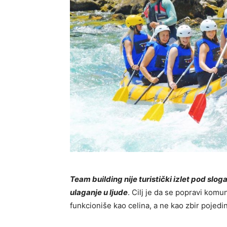
Team building nije turistički izlet pod slog
ulaganje u ljude
. Cilj je da se popravi komun
funkcioniše kao celina, a ne kao zbir pojedi