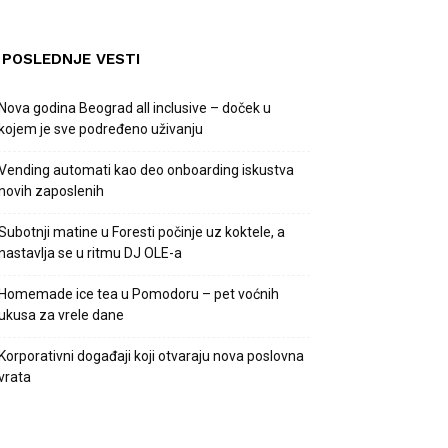
POSLEDNJE VESTI
Nova godina Beograd all inclusive – doček u
kojem je sve podređeno uživanju
Vending automati kao deo onboarding iskustva
novih zaposlenih
Subotnji matine u Foresti počinje uz koktele, a
nastavlja se u ritmu DJ OLE-a
Homemade ice tea u Pomodoru – pet voćnih
ukusa za vrele dane
Korporativni događaji koji otvaraju nova poslovna
vrata