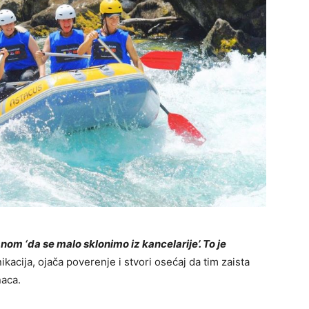
anom ‘da se malo sklonimo iz kancelarije’. To je
ikacija, ojača poverenje i stvori osećaj da tim zaista
naca.