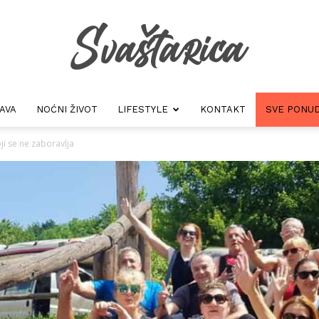
AVA
NOĆNI ŽIVOT
LIFESTYLE
KONTAKT
SVE PONUD
Svastarica
ji se ne zaboravlja