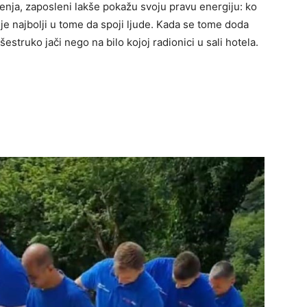
enja, zaposleni lakše pokažu svoju pravu energiju: ko
o je najbolji u tome da spoji ljude. Kada se tome doda
šestruko jači nego na bilo kojoj radionici u sali hotela.