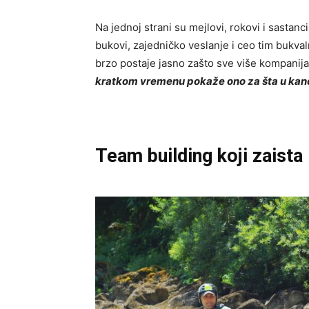
Na jednoj strani su mejlovi, rokovi i sastanc
bukovi, zajedničko veslanje i ceo tim bukva
brzo postaje jasno zašto sve više kompanija
kratkom vremenu pokaže ono za šta u kance
Team building koji zaista