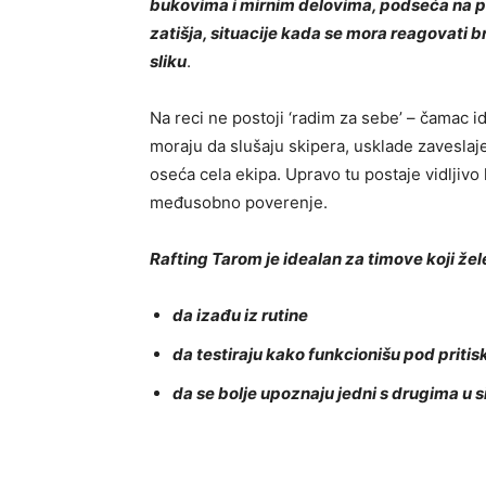
bukovima i mirnim delovima, podseća na po
zatišja, situacije kada se mora reagovati brz
sliku
.
Na reci ne postoji ‘radim za sebe’ – čamac 
moraju da slušaju skipera, usklade zaveslaje 
oseća cela ekipa. Upravo tu postaje vidljivo
međusobno poverenje.
Rafting Tarom je idealan za timove koji žel
da izađu iz rutine
da testiraju kako funkcionišu pod priti
da se bolje upoznaju jedni s drugima u s