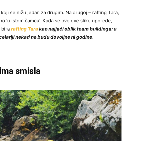
i koji se nižu jedan za drugim. Na drugoj – rafting Tara,
lno ‘u istom čamcu’. Kada se ove dve slike uporede,
 bira
rafting Tara
kao najjači oblik team buildinga: u
lariji nekad ne budu dovoljne ni godine
.
 ima smisla