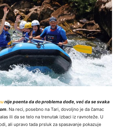
gu
nije poenta da do problema dođe, već da se svaka
lom
. Na reci, posebno na Tari, dovoljno je da čamac
las ili da se telo na trenutak izbaci iz ravnoteže. U
odi, ali upravo tada prsluk za spasavanje pokazuje