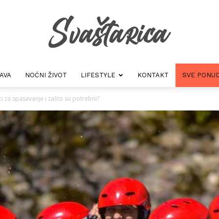
AVA
NOĆNI ŽIVOT
LIFESTYLE
KONTAKT
SVE PONUD
Svastarica
ci za spasavanje i zašto su potrebni?