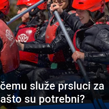
 čemu služe prsluci za
zašto su potrebni?