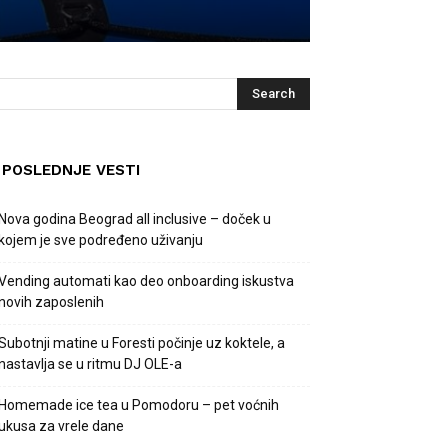
POSLEDNJE VESTI
Nova godina Beograd all inclusive – doček u
kojem je sve podređeno uživanju
Vending automati kao deo onboarding iskustva
novih zaposlenih
Subotnji matine u Foresti počinje uz koktele, a
nastavlja se u ritmu DJ OLE-a
Homemade ice tea u Pomodoru – pet voćnih
ukusa za vrele dane