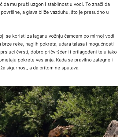
ć da mu pruži uzgon i stabilnost u vodi. To znači da
d površine, a glava bliže vazduhu, što je presudno u
koji se koristi za laganu vožnju čamcem po mirnoj vodi.
 brze reke, naglih pokreta, udara talasa i mogućnosti
prsluci čvrsti, dobro pričvršćeni i prilagođeni telu tako
ometaju pokrete veslanja. Kada se pravilno zategne i
ža sigurnost, a da pritom ne sputava.