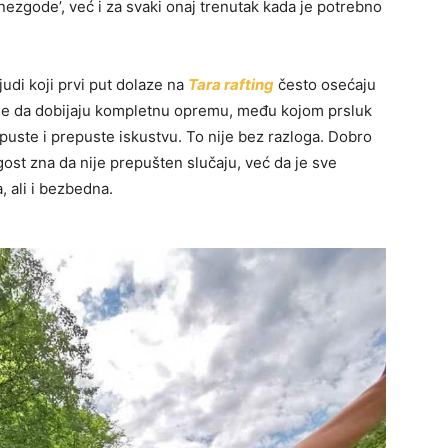
nezgode’, već i za svaki onaj trenutak kada je potrebno
judi koji prvi put dolaze na
Tara rafting
često osećaju
de da dobijaju kompletnu opremu, među kojom prsluk
uste i prepuste iskustvu. To nije bez razloga. Dobro
st zna da nije prepušten slučaju, već da je sve
, ali i bezbedna.