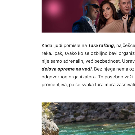
Kada ljudi pomisle na
Tara rafting
, najčešć
reka. Ipak, svako ko se ozbiljno bavi organ
nije samo adrenalin, već bezbednost. Uprav
delova opreme na vodi.
Bez njega nema ozb
odgovornog organizatora. To posebno važi za
promenljiva, pa se svaka tura mora zasnivat