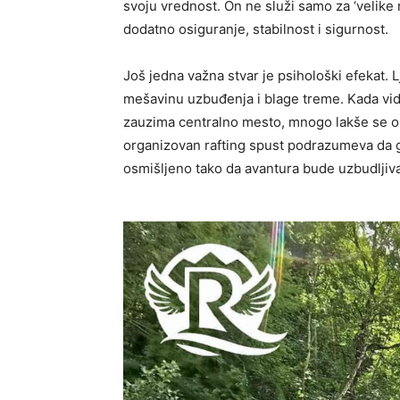
svoju vrednost. On ne služi samo za ‘velike 
dodatno osiguranje, stabilnost i sigurnost.
Još jedna važna stvar je psihološki efekat. L
mešavinu uzbuđenja i blage treme. Kada vi
zauzima centralno mesto, mnogo lakše se op
organizovan rafting spust podrazumeva da go
osmišljeno tako da avantura bude uzbudljiva