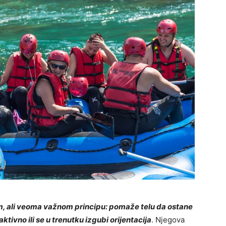
m, ali veoma važnom principu: pomaže telu da ostane
ktivno ili se u trenutku izgubi orijentacija
. Njegova