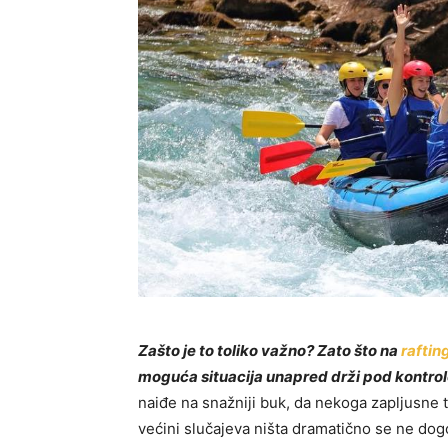
Zašto je to toliko važno? Zato što na
raftin
moguća situacija unapred drži pod kontro
naiđe na snažniji buk, da nekoga zapljusne ta
većini slučajeva ništa dramatično se ne dog