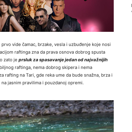
e prvo vide čamac, brzake, vesla i uzbuđenje koje nosi
izacijom raftinga zna da prava osnova dobrog spusta
o zato je
prsluk za spasavanje jedan od najvažnijih
iljnog raftinga, nema dobrog skipera i nema
 rafting na Tari, gde reka ume da bude snažna, brza i
i na jasnim pravilima i pouzdanoj opremi.