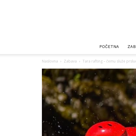
POČETNA
ZAB
Naslovna
Zabava
Tara rafting – čemu služe prslu