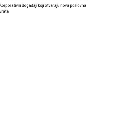
Korporativni događaji koji otvaraju nova poslovna
vrata