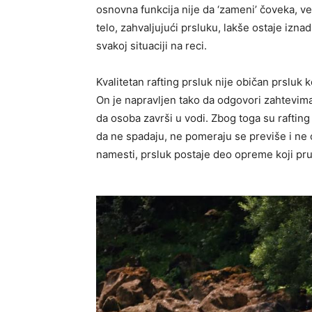
osnovna funkcija nije da ‘zameni’ čoveka, ve
telo, zahvaljujući prsluku, lakše ostaje izna
svakoj situaciji na reci.
Kvalitetan rafting prsluk nije običan prsluk 
On je napravljen tako da odgovori zahtevima
da osoba završi u vodi. Zbog toga su rafting 
da ne spadaju, ne pomeraju se previše i ne 
namesti, prsluk postaje deo opreme koji pru