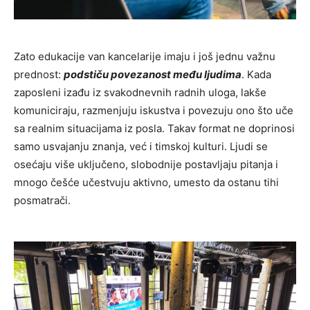
Zato edukacije van kancelarije imaju i još jednu važnu
prednost:
podstiču povezanost među ljudima
. Kada
zaposleni izađu iz svakodnevnih radnih uloga, lakše
komuniciraju, razmenjuju iskustva i povezuju ono što uče
sa realnim situacijama iz posla. Takav format ne doprinosi
samo usvajanju znanja, već i timskoj kulturi. Ljudi se
osećaju više uključeno, slobodnije postavljaju pitanja i
mnogo češće učestvuju aktivno, umesto da ostanu tihi
posmatrači.