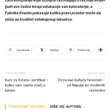
zato kompanije koje ozbiljno razmišljaju o razvoju svojih
ljudi sve češće biraju edukacije van kancelarije, a
Fabrika Events pokazuje koliko pravi prostor može da
utiče na kvalitet celokupnog iskustva.
Facebook
Twitter
Pinterest
Prethodni tekst
Sledeći tekst
Kurs za frizera i sertifikat –
Pizza kao kulturni fenomen –
koliko vam zaista znači u
od Napulja do modernih
karijeri
restorana
POVEZANE OBJAVE
VIŠE OD AUTORA