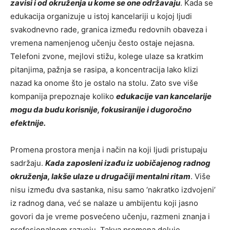
zavisi i od okruženja u kome se one održavaju
. Kada se
edukacija organizuje u istoj kancelariji u kojoj ljudi
svakodnevno rade, granica između redovnih obaveza i
vremena namenjenog učenju često ostaje nejasna.
Telefoni zvone, mejlovi stižu, kolege ulaze sa kratkim
pitanjima, pažnja se rasipa, a koncentracija lako klizi
nazad ka onome što je ostalo na stolu. Zato sve više
kompanija prepoznaje koliko
edukacije van kancelarije
mogu da budu korisnije, fokusiranije i dugoročno
efektnije.
Promena prostora menja i način na koji ljudi pristupaju
sadržaju.
Kada zaposleni izađu iz uobičajenog radnog
okruženja, lakše ulaze u drugačiji mentalni ritam
. Više
nisu između dva sastanka, nisu samo ‘nakratko izdvojeni’
iz radnog dana, već se nalaze u ambijentu koji jasno
govori da je vreme posvećeno učenju, razmeni znanja i
profesionalnom razvoju. Takva promena deluje