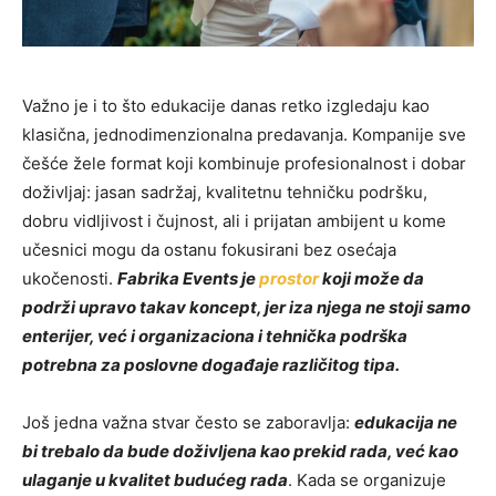
Važno je i to što edukacije danas retko izgledaju kao
klasična, jednodimenzionalna predavanja. Kompanije sve
češće žele format koji kombinuje profesionalnost i dobar
doživljaj: jasan sadržaj, kvalitetnu tehničku podršku,
dobru vidljivost i čujnost, ali i prijatan ambijent u kome
učesnici mogu da ostanu fokusirani bez osećaja
ukočenosti.
Fabrika Events je
prostor
koji može da
podrži upravo takav koncept, jer iza njega ne stoji samo
enterijer, već i organizaciona i tehnička podrška
potrebna za poslovne događaje različitog tipa.
Još jedna važna stvar često se zaboravlja:
edukacija ne
bi trebalo da bude doživljena kao prekid rada, već kao
ulaganje u kvalitet budućeg rada
. Kada se organizuje