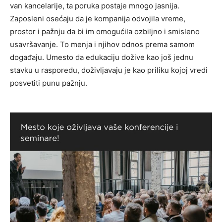
van kancelarije, ta poruka postaje mnogo jasnija.
Zaposleni osećaju da je kompanija odvojila vreme,
prostor i pažnju da bi im omogućila ozbiljno i smisleno
usavršavanje. To menja i njihov odnos prema samom
događaju. Umesto da edukaciju dožive kao još jednu
stavku u rasporedu, doživljavaju je kao priliku kojoj vredi
posvetiti punu pažnju.