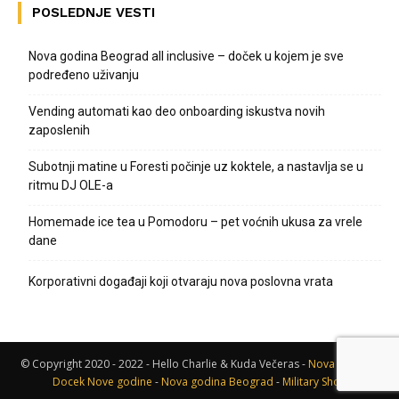
POSLEDNJE VESTI
Nova godina Beograd all inclusive – doček u kojem je sve
podređeno uživanju
Vending automati kao deo onboarding iskustva novih
zaposlenih
Subotnji matine u Foresti počinje uz koktele, a nastavlja se u
ritmu DJ OLE-a
Homemade ice tea u Pomodoru – pet voćnih ukusa za vrele
dane
Korporativni događaji koji otvaraju nova poslovna vrata
© Copyright 2020 - 2022 - Hello Charlie & Kuda Večeras -
Nova godina
-
Docek Nove godine
-
Nova godina Beograd
-
Military Shop