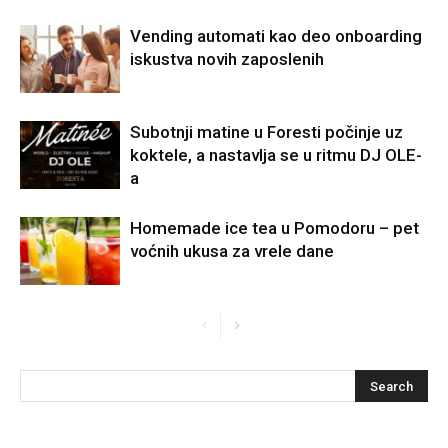
Vending automati kao deo onboarding
iskustva novih zaposlenih
Subotnji matine u Foresti počinje uz
koktele, a nastavlja se u ritmu DJ OLE-
a
Homemade ice tea u Pomodoru – pet
voćnih ukusa za vrele dane