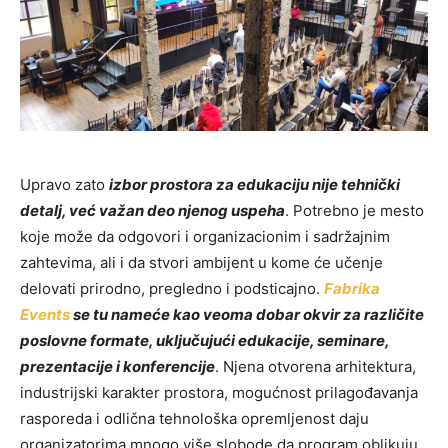
Upravo zato
izbor prostora za edukaciju nije tehnički
detalj, već važan deo njenog uspeha
. Potrebno je mesto
koje može da odgovori i organizacionim i sadržajnim
zahtevima, ali i da stvori ambijent u kome će učenje
delovati prirodno, pregledno i podsticajno.
Fabrika
Events
se tu nameće kao veoma dobar okvir za različite
poslovne formate, uključujući edukacije, seminare,
prezentacije i konferencije
. Njena otvorena arhitektura,
industrijski karakter prostora, mogućnost prilagođavanja
rasporeda i odlična tehnološka opremljenost daju
organizatorima mnogo više slobode da program oblikuju