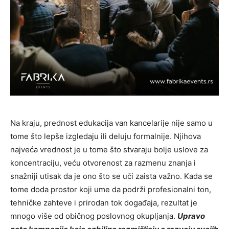
Na kraju, prednost edukacija van kancelarije nije samo u
tome što lepše izgledaju ili deluju formalnije. Njihova
najveća vrednost je u tome što stvaraju bolje uslove za
koncentraciju, veću otvorenost za razmenu znanja i
snažniji utisak da je ono što se uči zaista važno. Kada se
tome doda prostor koji ume da podrži profesionalni ton,
tehničke zahteve i prirodan tok događaja, rezultat je
mnogo više od običnog poslovnog okupljanja.
Upravo