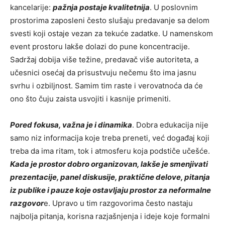
kancelarije:
pažnja postaje kvalitetnija
. U poslovnim
prostorima zaposleni često slušaju predavanje sa delom
svesti koji ostaje vezan za tekuće zadatke. U namenskom
event prostoru lakše dolazi do pune koncentracije.
Sadržaj dobija više težine, predavač više autoriteta, a
učesnici osećaj da prisustvuju nečemu što ima jasnu
svrhu i ozbiljnost. Samim tim raste i verovatnoća da će
ono što čuju zaista usvojiti i kasnije primeniti.
Pored fokusa, važna je i dinamika
. Dobra edukacija nije
samo niz informacija koje treba preneti, već događaj koji
treba da ima ritam, tok i atmosferu koja podstiče učešće.
Kada je prostor dobro organizovan, lakše je smenjivati
prezentacije, panel diskusije, praktične delove, pitanja
iz publike i pauze koje ostavljaju prostor za neformalne
razgovor
e. Upravo u tim razgovorima često nastaju
najbolja pitanja, korisna razjašnjenja i ideje koje formalni