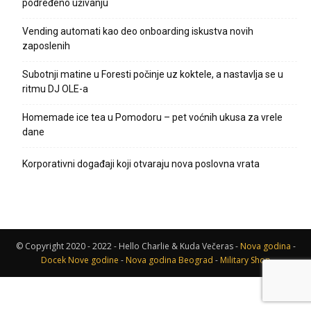
podređeno uživanju
Vending automati kao deo onboarding iskustva novih
zaposlenih
Subotnji matine u Foresti počinje uz koktele, a nastavlja se u
ritmu DJ OLE-a
Homemade ice tea u Pomodoru – pet voćnih ukusa za vrele
dane
Korporativni događaji koji otvaraju nova poslovna vrata
© Copyright 2020 - 2022 - Hello Charlie & Kuda Večeras -
Nova godina
-
Docek Nove godine
-
Nova godina Beograd
-
Military Shop