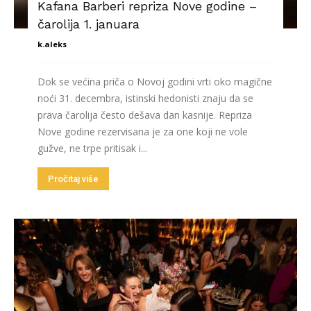
Kafana Barberi repriza Nove godine –
čarolija 1. januara
k.aleks
Dok se većina priča o Novoj godini vrti oko magične
noći 31. decembra, istinski hedonisti znaju da se
prava čarolija često dešava dan kasnije. Repriza
Nove godine rezervisana je za one koji ne vole
gužve, ne trpe pritisak i...
Pročitaj više