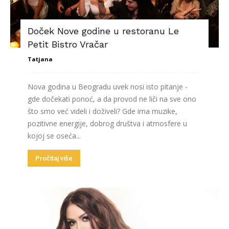
Doček Nove godine u restoranu Le
Petit Bistro Vračar
Tatjana
Nova godina u Beogradu uvek nosi isto pitanje -
gde dočekati ponoć, a da provod ne liči na sve ono
što smo već videli i doživeli? Gde ima muzike,
pozitivne energije, dobrog društva i atmosfere u
kojoj se oseća...
Pročitaj više