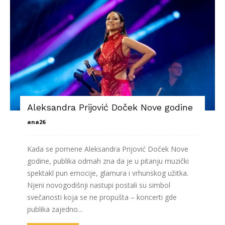
Aleksandra Prijović Doček Nove godine
ana26
Kada se pomene Aleksandra Prijović Doček Nove
godine, publika odmah zna da je u pitanju muzički
spektakl pun emocije, glamura i vrhunskog užitka.
Njeni novogodišnji nastupi postali su simbol
svečanosti koja se ne propušta – koncerti gde
publika zajedno...