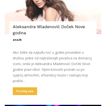
Aleksandra Mladenović Doček Nove
godina
ana26
Ako želite da najluđu noć u godini provedete u
društvu jedne od najtraženijih pevačica na domaćoj
sceni, onda je Aleksandra Mladenović Doček Nove
godine pravi izbor. Njeni koncerti poznati su po
sjajnoj atmosferi, vrhunskoj muzici i nastupu koji
podiže...
Pročitaj više