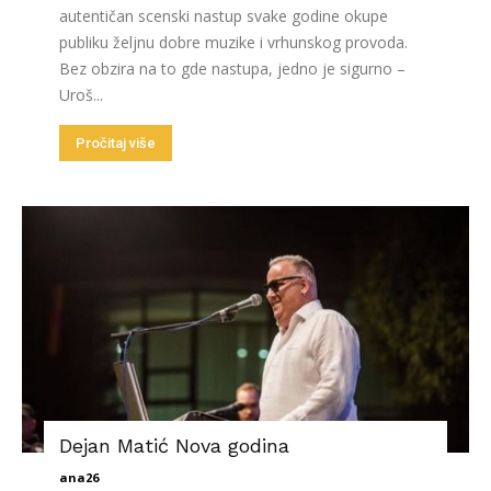
autentičan scenski nastup svake godine okupe
publiku željnu dobre muzike i vrhunskog provoda.
Bez obzira na to gde nastupa, jedno je sigurno –
Uroš...
Pročitaj više
Dejan Matić Nova godina
ana26