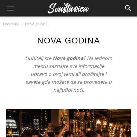
Naslovna
Nova godina
NOVA GODINA
Ljubitelj ste
Nova godina
? Na jednom
mestu saznajte sve informacije
upravo o ovoj temi ali pročitajte i
savete gde možete da se provedete u
najluđoj noći.