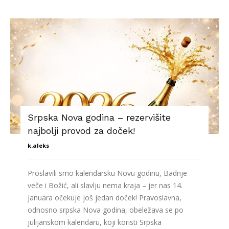
Srpska Nova godina – rezervišite
najbolji provod za doček!
k.aleks
Proslavili smo kalendarsku Novu godinu, Badnje
veče i Božić, ali slavlju nema kraja – jer nas 14.
januara očekuje još jedan doček! Pravoslavna,
odnosno srpska Nova godina, obeležava se po
julijanskom kalendaru, koji koristi Srpska