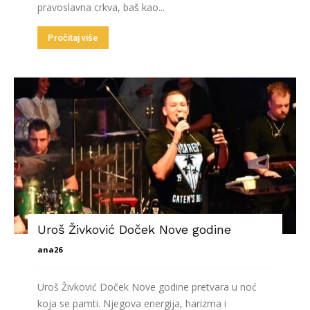
pravoslavna crkva, baš kao...
Pročitaj više
Uroš Živković Doček Nove godine
ana26
Uroš Živković Doček Nove godine pretvara u noć
koja se pamti. Njegova energija, harizma i