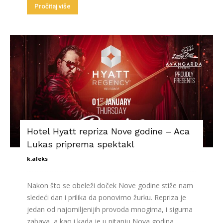
Pročitaj više
Hotel Hyatt repriza Nove godine – Aca
Lukas priprema spektakl
k.aleks
Nakon što se obeleži doček Nove godine stiže nam
sledeći dan i prilika da ponovimo žurku. Repriza je
jedan od najomiljenijih provoda mnogima, i sigurna
zabava, a kao i kada je u pitanju Nova godina