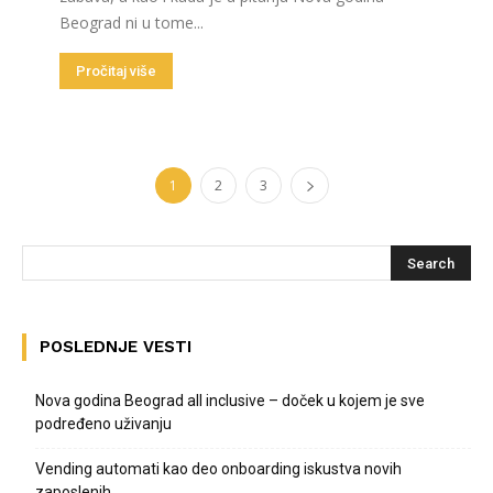
Beograd ni u tome...
Pročitaj više
1
2
3
POSLEDNJE VESTI
Nova godina Beograd all inclusive – doček u kojem je sve
podređeno uživanju
Vending automati kao deo onboarding iskustva novih
zaposlenih