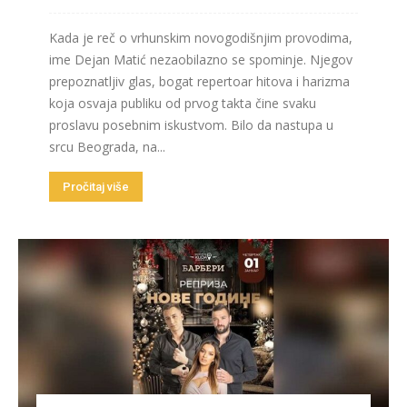
Kada je reč o vrhunskim novogodišnjim provodima,
ime Dejan Matić nezaobilazno se spominje. Njegov
prepoznatljiv glas, bogat repertoar hitova i harizma
koja osvaja publiku od prvog takta čine svaku
proslavu posebnim iskustvom. Bilo da nastupa u
srcu Beograda, na...
Pročitaj više