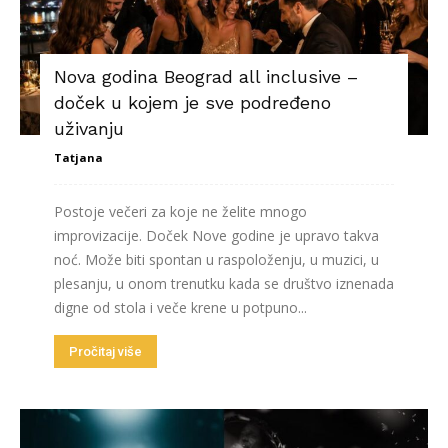
Nova godina Beograd all inclusive –
doček u kojem je sve podređeno
uživanju
Tatjana
Postoje večeri za koje ne želite mnogo
improvizacije. Doček Nove godine je upravo takva
noć. Može biti spontan u raspoloženju, u muzici, u
plesanju, u onom trenutku kada se društvo iznenada
digne od stola i veče krene u potpuno...
Pročitaj više