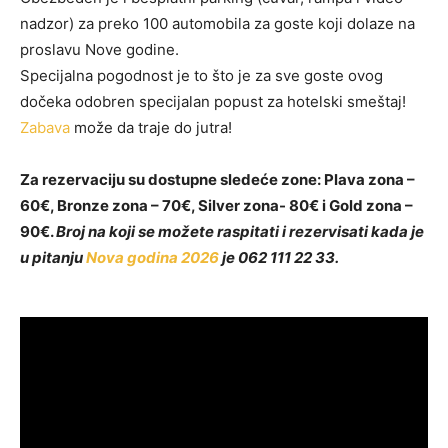
nadzor) za preko 100 automobila za goste koji dolaze na
proslavu Nove godine.
Specijalna pogodnost je to što je za sve goste ovog
dočeka odobren specijalan popust za hotelski smeštaj!
Zabava
može da traje do jutra!
Za rezervaciju su dostupne sledeće zone: Plava zona –
60€, Bronze zona – 70€, Silver zona- 80€ i Gold zona –
90€.
Broj na koji se možete raspitati i rezervisati kada je
u pitanju
Nova godina 2026
je 062 111 22 33.