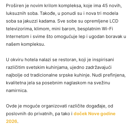
Proširen je novim krilom kompleksa, koje ima 45 novih,
luksuznih soba. Takođe, u ponudi su i nova tri modela
soba sa jakuzzi kadama. Sve sobe su opremljene LCD
televizorima, klimom, mini barom, besplatnim Wi-Fi
Internetom i svime što omogućuje lep i ugodan boravak u
našem kompleksu.
U okviru hotela nalazi se restoran, koji je inspirisani
različitim svetskim kuhinjama, ujedno zadržavajući
najbolje od tradicionalne srpske kuhinje. Nudi prefinjena,
kvalitetna jela sa posebnim naglaskom na svežinu
namirnica.
Ovde je moguće organizovati različite događaje, od
poslovnih do privatnih, pa tako i
doček Nove godine
2026
.