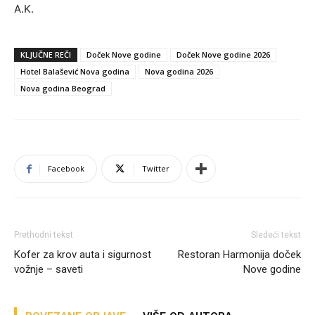
A.K.
KLJUČNE REČI
Doček Nove godine
Doček Nove godine 2026
Hotel Balašević Nova godina
Nova godina 2026
Nova godina Beograd
Facebook
Twitter
Prethodni tekst
Sledeći tekst
Kofer za krov auta i sigurnost
Restoran Harmonija doček
vožnje – saveti
Nove godine