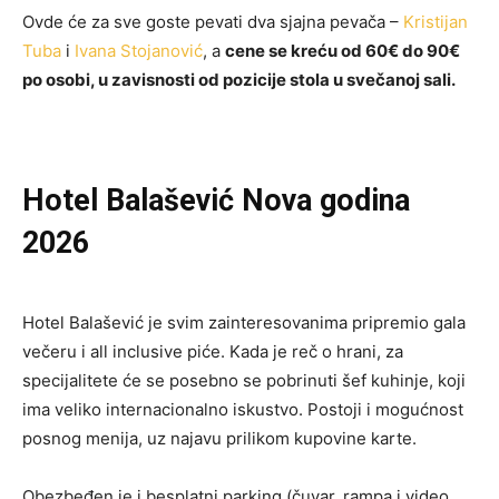
Ovde će za sve goste pevati dva sjajna pevača –
Kristijan
Tuba
i
Ivana Stojanović
, a
cene se kreću od 60€ do 90€
po osobi, u zavisnosti od pozicije stola u svečanoj sali.
Hotel Balašević Nova godina
2026
Hotel Balašević je svim zainteresovanima pripremio gala
večeru i all inclusive piće. Kada je reč o hrani, za
specijalitete će se posebno se pobrinuti šef kuhinje, koji
ima veliko internacionalno iskustvo. Postoji i mogućnost
posnog menija, uz najavu prilikom kupovine karte.
Obezbeđen je i besplatni parking (čuvar, rampa i video