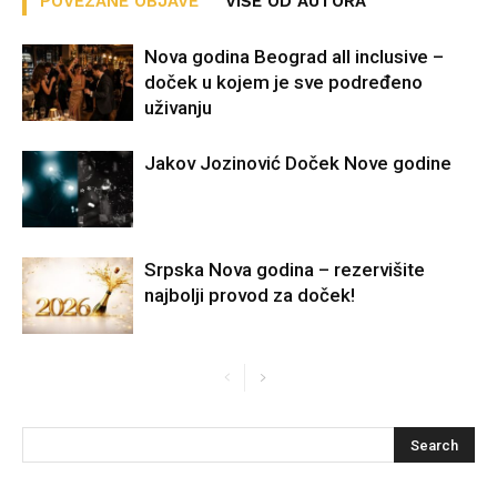
POVEZANE OBJAVE
VIŠE OD AUTORA
Nova godina Beograd all inclusive –
doček u kojem je sve podređeno
uživanju
Jakov Jozinović Doček Nove godine
Srpska Nova godina – rezervišite
najbolji provod za doček!