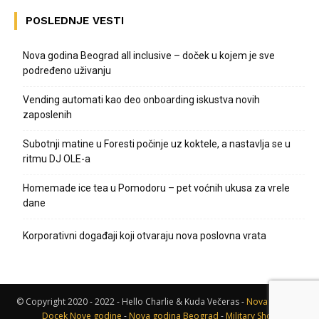
POSLEDNJE VESTI
Nova godina Beograd all inclusive – doček u kojem je sve
podređeno uživanju
Vending automati kao deo onboarding iskustva novih
zaposlenih
Subotnji matine u Foresti počinje uz koktele, a nastavlja se u
ritmu DJ OLE-a
Homemade ice tea u Pomodoru – pet voćnih ukusa za vrele
dane
Korporativni događaji koji otvaraju nova poslovna vrata
© Copyright 2020 - 2022 - Hello Charlie & Kuda Večeras -
Nova godina
-
Docek Nove godine
-
Nova godina Beograd
-
Military Shop