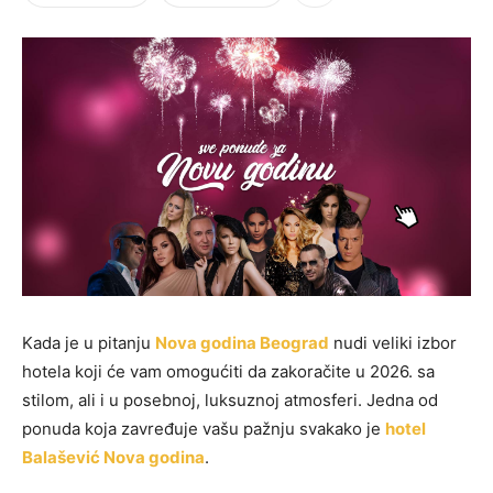
Kada je u pitanju
Nova godina Beograd
nudi veliki izbor
hotela koji će vam omogućiti da zakoračite u 2026. sa
stilom, ali i u posebnoj, luksuznoj atmosferi. Jedna od
ponuda koja zavređuje vašu pažnju svakako je
hotel
Balašević Nova godina
.