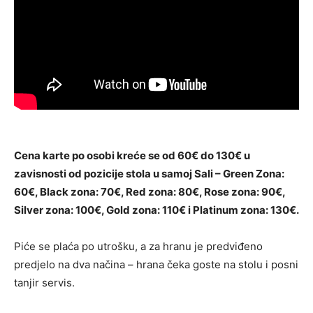
Cena karte po osobi kreće se od 60€ do 130€ u
zavisnosti od pozicije stola u samoj Sali – Green Zona:
60€, Black zona: 70€, Red zona: 80€, Rose zona: 90€,
Silver zona: 100€, Gold zona: 110€ i Platinum zona: 130€.
Piće se plaća po utrošku, a za hranu je predviđeno
predjelo na dva načina – hrana čeka goste na stolu i posni
tanjir servis.