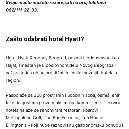
Svoje mesto možete rezervisati na broj telefona
062/111-22-33.
Zašto odabrati hotel Hyatt?
Hotel Hyatt Regency Beograd, poznat i jednostavno kao
Hajat, smešten je u poslovnom delu Novog Beograda i
važi za jedan od najprestižnijih i najluksuznijih hotela u
region.
Raspolaže sa 308 prostranih i udobnih soba, osmišljenih
tako da gostima pruže maksimalan komfor i mir. U okviru
hotela nalaze se renomirani restorani i barovi –
Metropolitan Grill, The Bar, Focaccia, Tea House i
Ellington’s – koji nude raznovrsnu gastronomsku ponudu i