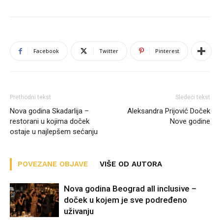
Facebook
Twitter
Pinterest
Prethodni tekst
Sledeći tekst
Nova godina Skadarlija –
Aleksandra Prijović Doček
restorani u kojima doček
Nove godine
ostaje u najlepšem sećanju
POVEZANE OBJAVE
VIŠE OD AUTORA
Nova godina Beograd all inclusive –
doček u kojem je sve podređeno
uživanju