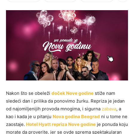
Nakon što se obeleži
doček Nove godine
stiže nam
sledeći dan i prilika da ponovimo žurku. Repriza je jedan
od najomiljenijih provoda mnogima, i sigurna
zabava
, a
kao i kada je u pitanju
Nova godina Beograd
ni u tome ne
zaostaje.
Hotel Hyatt repriza Nove godine
je ponuda koju
morate da proverite, jer se ovde sprema spektakularan