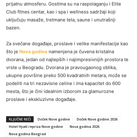
prijatnu atmosferu. Gostima su na raspolaganju i Elite
Club fitnes centar, kao i spa i wellness sadržaji koji
uključuju masaže, tretmane tela, saune i unutrašnji
bazen.
Za svečane događaje, proslave i velike manifestacije kao
što je
Nova godina
namenjena je čuvena kristalna
dvorana, jedan od najlepših i najimpresivnijih prostora te
vrste u Beogradu. Dvorana je pravougaonog oblika,
ukupne površine preko 500 kvadratnih metara, može se
podeliti na tri nezavisne celine i ima kapacitet do 600
mesta, što je čini idealnim izborom za glamurozne
proslave i ekskluzivne događaje.
KLJUČNE REČI
Doček Nove godine
Doček Nove godine 2026
Hotel Hyatt repriza Nove godine
Nova godina 2026
Nova godina Beograd