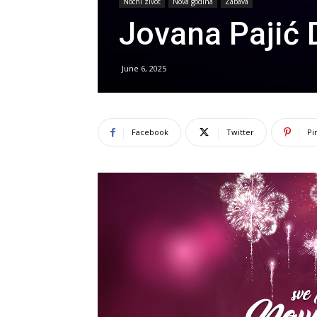
Nocni zivot
Nova godina
Zabava
Jovana Pajić
June 6, 2025
Facebook
Twitter
Pi