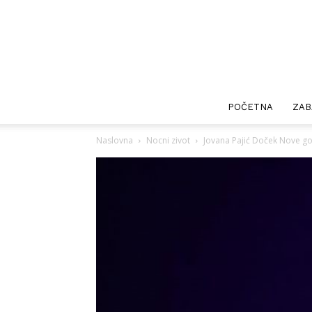
POČETNA
ZAB
Naslovna
Nocni zivot
Jovana Pajić Doček Nove g