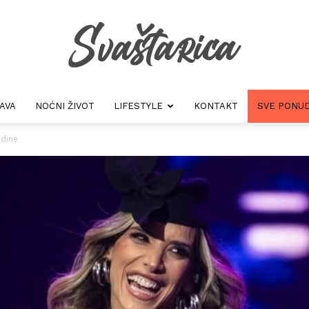
AVA
NOĆNI ŽIVOT
LIFESTYLE
KONTAKT
SVE PONUD
Svastarica
odine