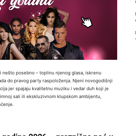
 nešto posebno – toplinu njenog glasa, iskrenu
lada do pravog party raspoloženja. Njeni novogodišnji
ja jer spajaju kvalitetnu muziku i vedar duh koji je
timnoj sali ili ekskluzivnom klupskom ambijentu,
mćenje.