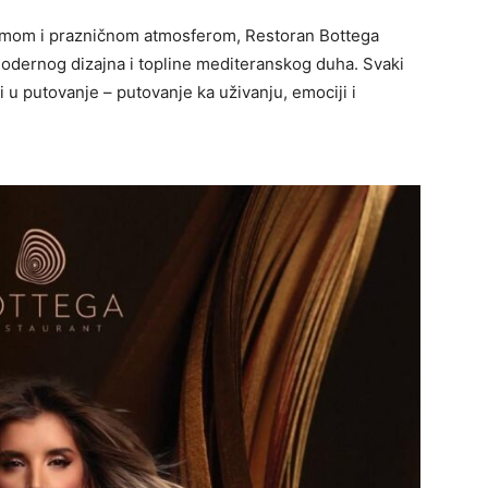
šarmom i prazničnom atmosferom, Restoran Bottega
modernog dizajna i topline mediteranskog duha. Svaki
i u putovanje – putovanje ka uživanju, emociji i