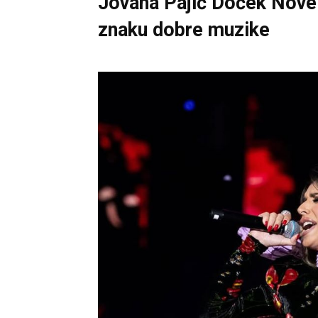
Jovana Pajić Doček Nove 
znaku dobre muzike