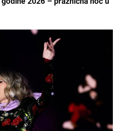
godine 2026 – praznična noć u