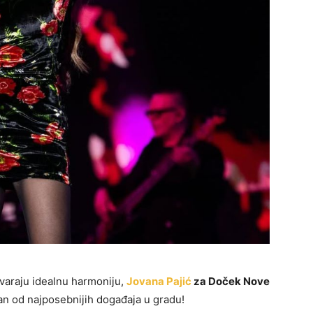
tvaraju idealnu harmoniju,
Jovana Pajić
za Doček Nove
an od najposebnijih događaja u gradu!