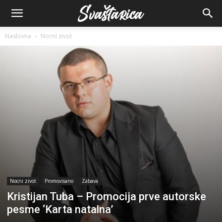
Naslovna
Nocni zivot
Nocni zivot
Promovisano
Zabava
Kristijan Tuba – Promocija prve autorske
pesme ‘Karta natalna’