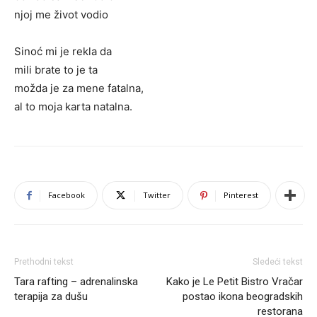
njoj me život vodio
Sinoć mi je rekla da
mili brate to je ta
možda je za mene fatalna,
al to moja karta natalna.
Facebook
Twitter
Pinterest
Prethodni tekst
Sledeći tekst
Tara rafting – adrenalinska
Kako je Le Petit Bistro Vračar
terapija za dušu
postao ikona beogradskih
restorana