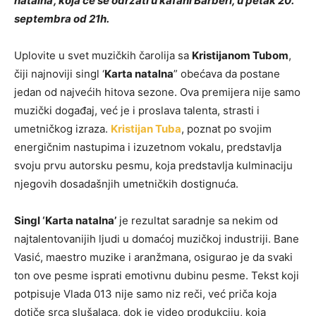
natalna’, koja će se održati u kafani Barberi, u petak 20.
septembra od 21h.
Uplovite u svet muzičkih čarolija sa
Kristijanom Tubom
,
čiji najnoviji singl ‘
Karta natalna
” obećava da postane
jedan od najvećih hitova sezone. Ova premijera nije samo
muzički događaj, već je i proslava talenta, strasti i
umetničkog izraza.
Kristijan Tuba
, poznat po svojim
energičnim nastupima i izuzetnom vokalu, predstavlja
svoju prvu autorsku pesmu, koja predstavlja kulminaciju
njegovih dosadašnjih umetničkih dostignuća.
Singl ‘Karta natalna’
je rezultat saradnje sa nekim od
najtalentovanijih ljudi u domaćoj muzičkoj industriji. Bane
Vasić, maestro muzike i aranžmana, osigurao je da svaki
ton ove pesme isprati emotivnu dubinu pesme. Tekst koji
potpisuje Vlada 013 nije samo niz reči, već priča koja
dotiče srca slušalaca, dok je video produkciju, koja