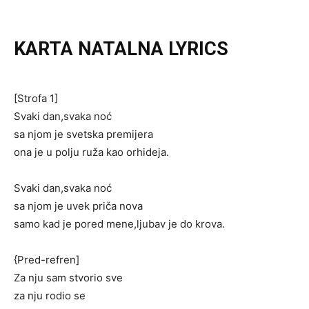
KARTA NATALNA LYRICS
[Strofa 1]
Svaki dan,svaka noć
sa njom je svetska premijera
ona je u polju ruža kao orhideja.
Svaki dan,svaka noć
sa njom je uvek priča nova
samo kad je pored mene,ljubav je do krova.
{Pred-refren]
Za nju sam stvorio sve
za nju rodio se