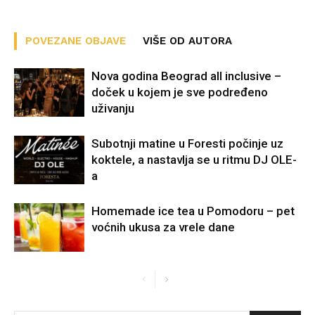
POVEZANE OBJAVE
VIŠE OD AUTORA
Nova godina Beograd all inclusive –
doček u kojem je sve podređeno
uživanju
Subotnji matine u Foresti počinje uz
koktele, a nastavlja se u ritmu DJ OLE-
a
Homemade ice tea u Pomodoru – pet
voćnih ukusa za vrele dane