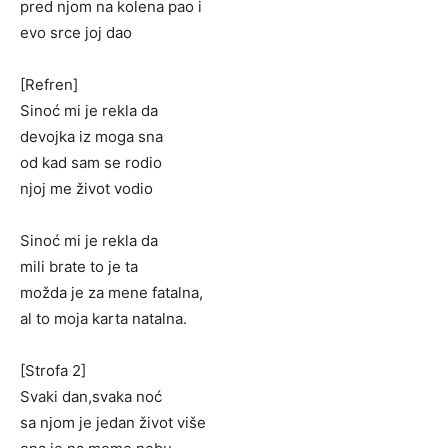
pred njom na kolena pao i
evo srce joj dao
[Refren]
Sinoć mi je rekla da
devojka iz moga sna
od kad sam se rodio
njoj me život vodio
Sinoć mi je rekla da
mili brate to je ta
možda je za mene fatalna,
al to moja karta natalna.
[Strofa 2]
Svaki dan,svaka noć
sa njom je jedan život više