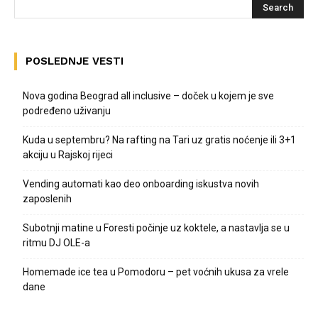
POSLEDNJE VESTI
Nova godina Beograd all inclusive – doček u kojem je sve
podređeno uživanju
Kuda u septembru? Na rafting na Tari uz gratis noćenje ili 3+1
akciju u Rajskoj rijeci
Vending automati kao deo onboarding iskustva novih
zaposlenih
Subotnji matine u Foresti počinje uz koktele, a nastavlja se u
ritmu DJ OLE-a
Homemade ice tea u Pomodoru – pet voćnih ukusa za vrele
dane