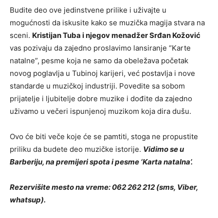
Budite deo ove jedinstvene prilike i uživajte u
mogućnosti da iskusite kako se muzička magija stvara na
sceni.
Kristijan Tuba i njegov menadžer Srđan Kožović
vas pozivaju da zajedno proslavimo lansiranje “Karte
natalne”, pesme koja ne samo da obeležava početak
novog poglavlja u Tubinoj karijeri, već postavlja i nove
standarde u muzičkoj industriji. Povedite sa sobom
prijatelje i ljubitelje dobre muzike i dođite da zajedno
uživamo u večeri ispunjenoj muzikom koja dira dušu.
Ovo će biti veče koje će se pamtiti, stoga ne propustite
priliku da budete deo muzičke istorije.
Vidimo se u
Barberiju, na premijeri spota i pesme ‘Karta natalna’.
Rezervišite mesto na vreme: 062 262 212 (sms, Viber,
whatsup).