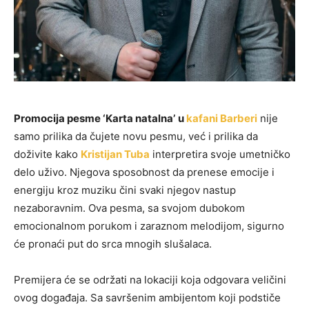
Promocija pesme ‘Karta natalna’
u
kafani Barberi
nije
samo prilika da čujete novu pesmu, već i prilika da
doživite kako
Kristijan Tuba
interpretira svoje umetničko
delo uživo. Njegova sposobnost da prenese emocije i
energiju kroz muziku čini svaki njegov nastup
nezaboravnim. Ova pesma, sa svojom dubokom
emocionalnom porukom i zaraznom melodijom, sigurno
će pronaći put do srca mnogih slušalaca.
Premijera će se održati na lokaciji koja odgovara veličini
ovog događaja. Sa savršenim ambijentom koji podstiče