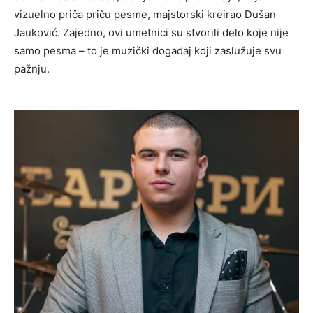
vizuelno priča priču pesme, majstorski kreirao Dušan
Jauković. Zajedno, ovi umetnici su stvorili delo koje nije
samo pesma – to je muzički događaj koji zaslužuje svu
pažnju.