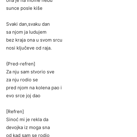
ona je na mome nebu
sunce posle kiše
Svaki dan,svaku dan
sa njom ja ludujem
bez kraja ona u svom srcu
nosi ključeve od raja.
{Pred-refren]
Za nju sam stvorio sve
za nju rodio se
pred njom na kolena pao i
evo srce joj dao
[Refren]
Sinoć mi je rekla da
devojka iz moga sna
od kad sam se rodio