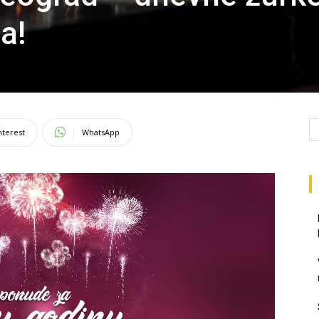
a!
nterest
WhatsApp