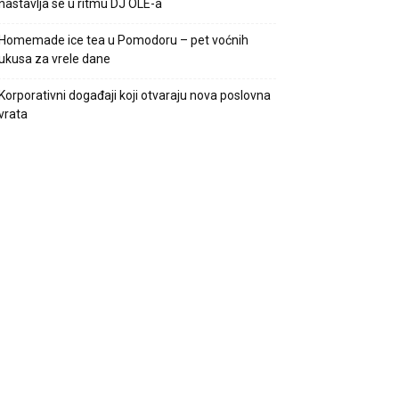
nastavlja se u ritmu DJ OLE-a
Homemade ice tea u Pomodoru – pet voćnih
ukusa za vrele dane
Korporativni događaji koji otvaraju nova poslovna
vrata