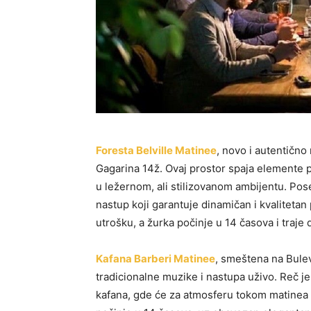
Foresta Belville Matinee
, novo i autentično 
Gagarina 14ž. Ovaj prostor spaja elemente pr
u ležernom, ali stilizovanom ambijentu. Po
nastup koji garantuje dinamičan i kvalitetan
utrošku, a žurka počinje u 14 časova i traje 
Kafana Barberi Matinee
, smeštena na Bulev
tradicionalne muzike i nastupa uživo. Reč je
kafana, gde će za atmosferu tokom matinea 