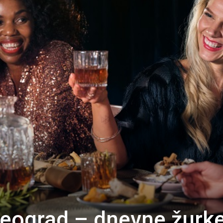
eograd – dnevne žurk