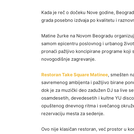
Kada je reč o dočeku Nove godine, Beograd n
grada posebno izdvaja po kvalitetu i razno
Matine žurke na Novom Beogradu organizuju 
samom epicentru poslovnog i urbanog život
pronaći pažljivo koncipirane programe koji s
novogodišnje zagrevanje.
Restoran Take Square Matinee
, smešten na
savremenog ambijenta i pažljivo birane ponu
dok je za muzički deo zadužen DJ sa live 
osamdesetih, devedesetih i kultne YU disco 
opuštenog dnevnog ritma i svečanog okružen
rezervaciju mesta za sedenje.
Ovo nije klasičan restoran, već prostor u ko