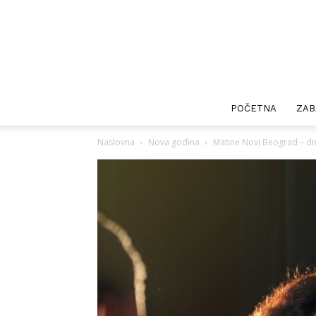
POČETNA
ZAB
Naslovna
Nova godina
Matine Novi Beograd – dn