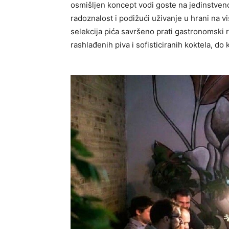
osmišljen koncept vodi goste na jedinstveno
radoznalost i podižući uživanje u hrani na vi
selekcija pića savršeno prati gastronomski ri
rashlađenih piva i sofisticiranih koktela, do 