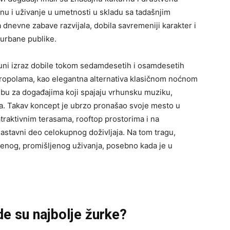
nu i uživanje u umetnosti u skladu sa tadašnjim
dnevne zabave razvijala, dobila savremeniji karakter i
urbane publike.
uni izraz dobile tokom sedamdesetih i osamdesetih
tropolama, kao elegantna alternativa klasičnom noćnom
bu za događajima koji spajaju vrhunsku muziku,
a. Takav koncept je ubrzo pronašao svoje mesto u
traktivnim terasama, rooftop prostorima i na
sastavni deo celokupnog doživljaja. Na tom tragu,
enog, promišljenog uživanja, posebno kada je u
e su najbolje žurke?