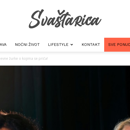
AVA
NOĆNI ŽIVOT
LIFESTYLE
KONTAKT
SVE PONUD
Svastarica
evne žurke o kojima se priča!