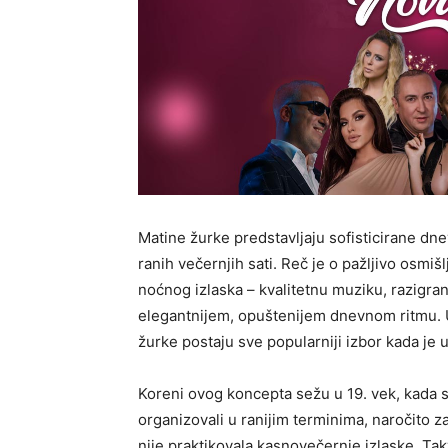
Matine žurke predstavljaju sofisticirane d
ranih večernjih sati. Reč je o pažljivo osmi
noćnog izlaska – kvalitetnu muziku, razigra
elegantnijem, opuštenijem dnevnom ritmu. 
žurke postaju sve popularniji izbor kada je 
Koreni ovog koncepta sežu u 19. vek, kada s
organizovali u ranijim terminima, naročito za
nije praktikovala kasnovečernje izlaske. Tak