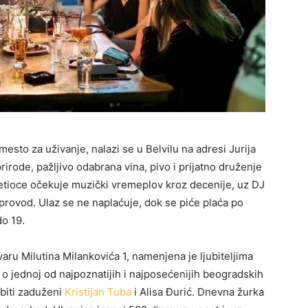
mesto za uživanje, nalazi se u Belvilu na adresi Jurija
irode, pažljivo odabrana vina, pivo i prijatno druženje
setioce očekuje muzički vremeplov kroz decenije, uz DJ
 provod. Ulaz se ne naplaćuje, dok se piće plaća po
do 19.
aru Milutina Milankovića 1, namenjena je ljubiteljima
 o jednoj od najpoznatijih i najposećenijih beogradskih
biti zaduženi
Kristijan Tuba
i Alisa Đurić. Dnevna žurka