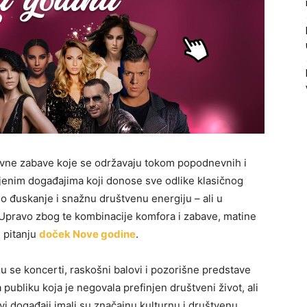
nevne zabave koje se održavaju tokom popodnevnih i
šljenim događajima koji donose sve odlike klasičnog
no đuskanje i snažnu društvenu energiju – ali u
Upravo zbog te kombinacije komfora i zabave, matine
u pitanju
doček Nove godine
.
u se koncerti, raskošni balovi i pozorišne predstave
 publiku koja je negovala prefinjen društveni život, ali
vi događaji imali su značajnu kulturnu i društvenu