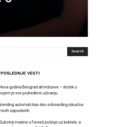
POSLEDNJE VESTI
Nova godina Beograd all inclusive – doček u
kojem je sve podređeno uživanju
Vending automati kao deo onboarding iskustva
novih zaposlenih
Subotnji matine u Foresti počinje uz koktele, a