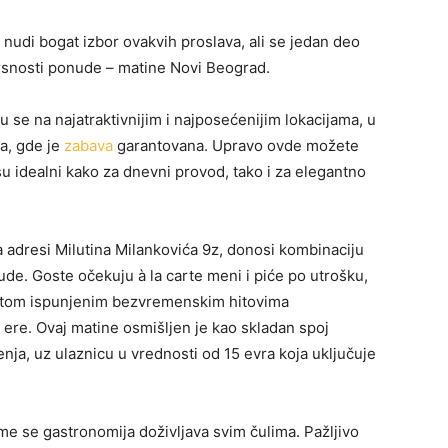
udi bogat izbor ovakvih proslava, ali se jedan deo
vrsnosti ponude – matine Novi Beograd.
se na najatraktivnijim i najposećenijim lokacijama, u
a, gde je
zabava
garantovana. Upravo ovde možete
u idealni kako za dnevni provod, tako i za elegantno
 adresi Milutina Milankovića 9z, donosi kombinaciju
de. Goste očekuju à la carte meni i piće po utrošku,
setom ispunjenim bezvremenskim hitovima
ere. Ovaj matine osmišljen je kao skladan spoj
ja, uz ulaznicu u vrednosti od 15 evra koja uključuje
me se gastronomija doživljava svim čulima. Pažljivo