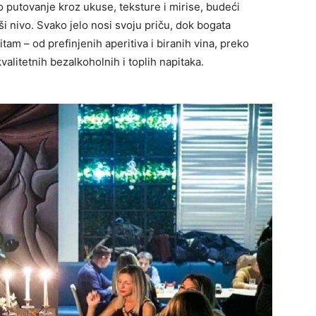
 putovanje kroz ukuse, teksture i mirise, budeći
ši nivo. Svako jelo nosi svoju priču, dok bogata
tam – od prefinjenih aperitiva i biranih vina, preko
kvalitetnih bezalkoholnih i toplih napitaka.