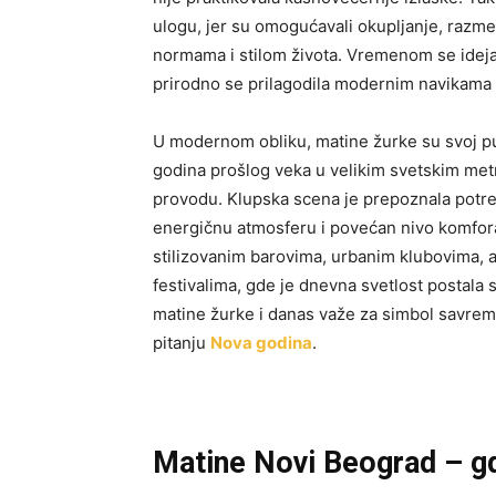
ulogu, jer su omogućavali okupljanje, razme
normama i stilom života. Vremenom se ideja 
prirodno se prilagodila modernim navikama 
U modernom obliku, matine žurke su svoj p
godina prošlog veka u velikim svetskim me
provodu. Klupska scena je prepoznala potre
energičnu atmosferu i povećan nivo komfor
stilizovanim barovima, urbanim klubovima, a
festivalima, gde je dnevna svetlost postala 
matine žurke i danas važe za simbol savrem
pitanju
Nova godina
.
Matine Novi Beograd – gd