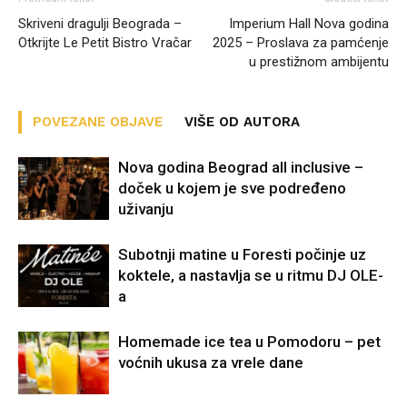
Skriveni dragulji Beograda –
Imperium Hall Nova godina
Otkrijte Le Petit Bistro Vračar
2025 – Proslava za pamćenje
u prestižnom ambijentu
POVEZANE OBJAVE
VIŠE OD AUTORA
Nova godina Beograd all inclusive –
doček u kojem je sve podređeno
uživanju
Subotnji matine u Foresti počinje uz
koktele, a nastavlja se u ritmu DJ OLE-
a
Homemade ice tea u Pomodoru – pet
voćnih ukusa za vrele dane