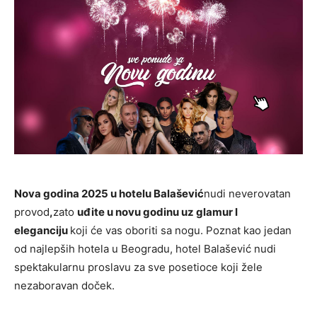
Nova godina 2025 u hotelu Balašević
nudi neverovatan
provod
,
zato
uđite u novu godinu uz glamur I
eleganciju
koji će vas oboriti sa nogu. Poznat kao jedan
od najlepših hotela u Beogradu, hotel Balašević nudi
spektakularnu proslavu za sve posetioce koji žele
nezaboravan doček.