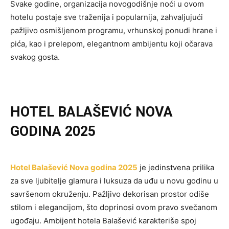
Svake godine, organizacija novogodišnje noći u ovom
hotelu postaje sve traženija i popularnija, zahvaljujući
pažljivo osmišljenom programu, vrhunskoj ponudi hrane i
pića, kao i prelepom, elegantnom ambijentu koji očarava
svakog gosta.
HOTEL BALAŠEVIĆ NOVA
GODINA 2025
Hotel Balašević Nova godina 2025
je jedinstvena prilika
za sve ljubitelje glamura i luksuza da uđu u novu godinu u
savršenom okruženju. Pažljivo dekorisan prostor odiše
stilom i elegancijom, što doprinosi ovom pravo svečanom
ugođaju. Ambijent hotela Balašević karakteriše spoj