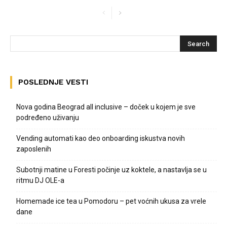
POSLEDNJE VESTI
Nova godina Beograd all inclusive – doček u kojem je sve
podređeno uživanju
Vending automati kao deo onboarding iskustva novih
zaposlenih
Subotnji matine u Foresti počinje uz koktele, a nastavlja se u
ritmu DJ OLE-a
Homemade ice tea u Pomodoru – pet voćnih ukusa za vrele
dane