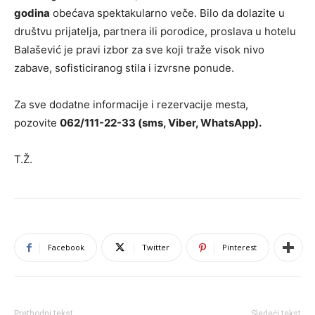
godina
obećava spektakularno veče. Bilo da dolazite u
društvu prijatelja, partnera ili porodice, proslava u hotelu
Balašević je pravi izbor za sve koji traže visok nivo
zabave, sofisticiranog stila i izvrsne ponude.
Za sve dodatne informacije i rezervacije mesta,
pozovite
062/111-22-33 (sms, Viber, WhatsApp).
T.Ž.
Facebook
Twitter
Pinterest
Prethodni tekst
Sledeći tekst