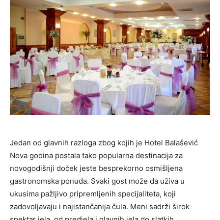
Jedan od glavnih razloga zbog kojih je Hotel Balašević
Nova godina postala tako popularna destinacija za
novogodišnji doček jeste besprekorno osmišljena
gastronomska ponuda. Svaki gost može da uživa u
ukusima pažljivo pripremljenih specijaliteta, koji
zadovoljavaju i najistančanija čula. Meni sadrži širok
spektar jela, od predjela i glavnih jela do slatkih