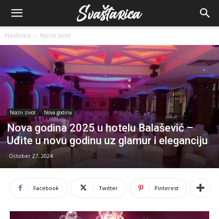
Naslovna
Nocni zivot
Nocni zivot
Nova godina
Nova godina 2025 u hotelu Balašević –
Uđite u novu godinu uz glamur i eleganciju
October 27, 2024
Facebook
Twitter
Pinterest