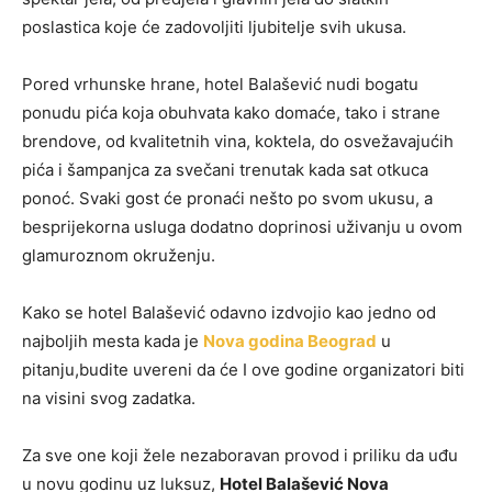
poslastica koje će zadovoljiti ljubitelje svih ukusa.
Pored vrhunske hrane, hotel Balašević nudi bogatu
ponudu pića koja obuhvata kako domaće, tako i strane
brendove, od kvalitetnih vina, koktela, do osvežavajućih
pića i šampanjca za svečani trenutak kada sat otkuca
ponoć. Svaki gost će pronaći nešto po svom ukusu, a
besprijekorna usluga dodatno doprinosi uživanju u ovom
glamuroznom okruženju.
Kako se hotel Balašević odavno izdvojio kao jedno od
najboljih mesta kada je
Nova godina Beograd
u
pitanju,budite uvereni da će I ove godine organizatori biti
na visini svog zadatka.
Za sve one koji žele nezaboravan provod i priliku da uđu
u novu godinu uz luksuz,
Hotel Balašević Nova