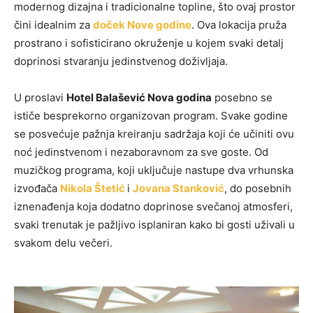
modernog dizajna i tradicionalne topline, što ovaj prostor
čini idealnim za
doček Nove godine
. Ova lokacija pruža
prostrano i sofisticirano okruženje u kojem svaki detalj
doprinosi stvaranju jedinstvenog doživljaja.
U proslavi
Hotel Balašević Nova godina
posebno se
ističe besprekorno organizovan program. Svake godine
se posvećuje pažnja kreiranju sadržaja koji će učiniti ovu
noć jedinstvenom i nezaboravnom za sve goste. Od
muzičkog programa, koji uključuje nastupe dva vrhunska
izvođača
Nikola Štetić
i
Jovana Stanković
, do posebnih
iznenađenja koja dodatno doprinose svečanoj atmosferi,
svaki trenutak je pažljivo isplaniran kako bi gosti uživali u
svakom delu večeri.