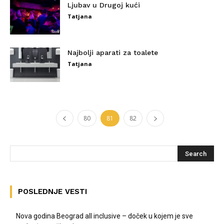
Ljubav u Drugoj kući
Tatjana
Najbolji aparati za toalete
Tatjana
80
81
82
POSLEDNJE VESTI
Nova godina Beograd all inclusive – doček u kojem je sve