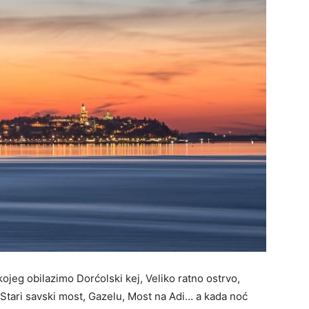
jeg obilazimo Dorćolski kej, Veliko ratno ostrvo,
tari savski most, Gazelu, Most na Adi… a kada noć