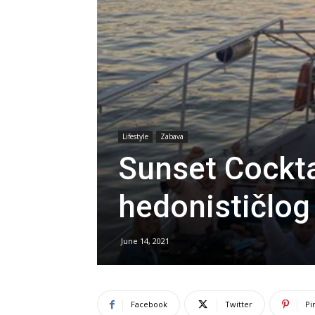
Lifestyle
Zabava
Sunset Cockta
hedonističlog
June 14, 2021
Facebook
Twitter
Pi