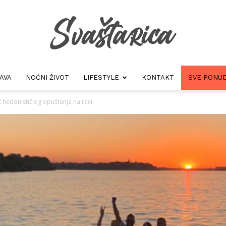
AVA
NOĆNI ŽIVOT
LIFESTYLE
KONTAKT
SVE PONUD
Svastarica
t hedonističlog opuštanja na reci