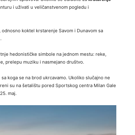
nturu i uživati u veličanstvenom pogledu i
, odnosno koktel krstarenje Savom i Dunavom sa
5
.
etnje hedonističke simbole na jednom mestu: reke,
le, prelepu muziku i nasmejano društvo.
n sa koga se na brod ukrcavamo. Ukoliko slučajno ne
reni su na šetalištu pored Sportskog centra Milan Gale
25. maj.