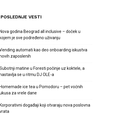
POSLEDNJE VESTI
Nova godina Beograd all inclusive – doček u
kojem je sve podređeno uživanju
Vending automati kao deo onboarding iskustva
novih zaposlenih
Subotnji matine u Foresti počinje uz koktele, a
nastavlja se u ritmu DJ OLE-a
Homemade ice tea u Pomodoru – pet voćnih
ukusa za vrele dane
Korporativni događaji koji otvaraju nova poslovna
vrata