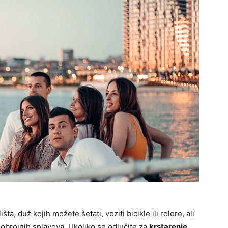
a, duž kojih možete šetati, voziti bicikle ili rolere, ali
gobrojnih splavova. Ukoliko se odlučite za
krstarenje