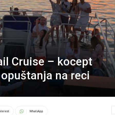
il Cruise – kocept
 opuštanja na reci
nterest
WhatsApp