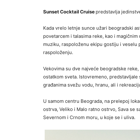
Sunset Cocktail Cruise
predstavlja jedinstv
Kada vrelo letnje sunce užari beogradski as
povetarcem i talasima reke, kao i magičnim
muziku, raspoloženu ekipu gostiju i veselu
raspoloženju.
Vekovima su dve najveće beogradske reke, 
ostatkom sveta. Istovremeno, predstavljale 
građanima svežu vodu, hranu, ali i rekreacij
U samom centru Beograda, na prelepoj lokaci
ostrva, Veliko i Malo ratno ostrvo, Sava se
Severnom i Crnom moru, u koje se i uliva.