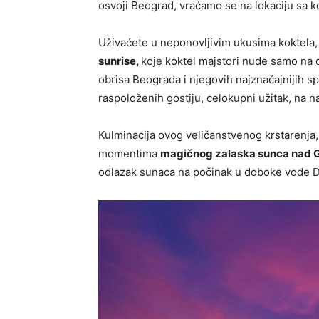
osvoji Beograd, vraćamo se na lokaciju sa ko
Uživaćete u neponovljivim ukusima koktela
sunrise,
koje koktel majstori nude samo na
obrisa Beograda i njegovih najznačajnijih sp
raspoloženih gostiju, celokupni užitak, na n
Kulminacija ovog veličanstvenog krstarenja,
momentima
magičnog zalaska sunca nad
odlazak sunaca na počinak u doboke vode 