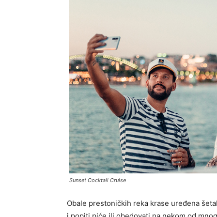
Sunset Cocktail Cruise
Obale prestoničkih reka krase uređena šetališt
i popiti piće ili obedovati na nekom od mno