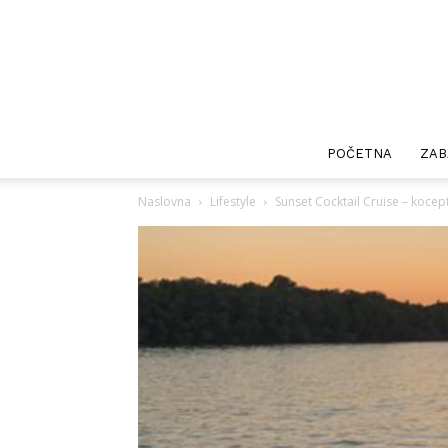
POČETNA
ZAB
Naslovna
Lifestyle
Sunset Cocktail Cruise – kocep