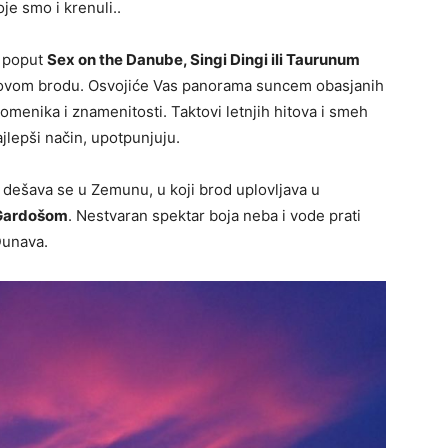
je smo i krenuli..
, poput
Sex on the Danube, Singi Dingi ili Taurunum
 ovom brodu. Osvojiće Vas panorama suncem obasjanih
omenika i znamenitosti. Taktovi letnjih hitova i smeh
ajlepši način, upotpunjuju.
 dešava se u Zemunu, u koji brod uplovljava u
 Gardošom
. Nestvaran spektar boja neba i vode prati
Dunava.