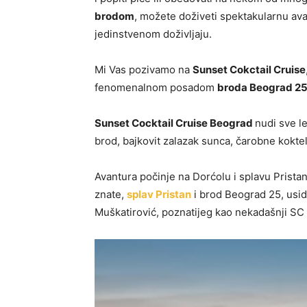
brodom
, možete doživeti spektakularnu ava
jedinstvenom doživljaju.
Mi Vas pozivamo na
Sunset Cokctail Cruise
fenomenalnom posadom
broda Beograd 2
Sunset Cocktail Cruise Beograd
nudi sve l
brod, bajkovit zalazak sunca, čarobne kokte
Avantura počinje na Dorćolu i splavu Prista
znate,
splav Pristan
i brod Beograd 25, usid
Muškatirović, poznatijeg kao nekadašnji SC 