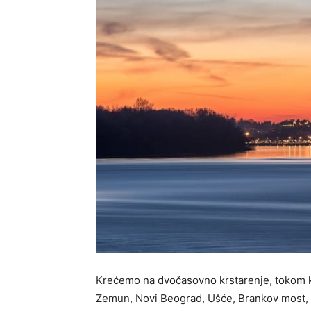
Krećemo na dvočasovno krstarenje, tokom ko
Zemun, Novi Beograd, Ušće, Brankov most, S