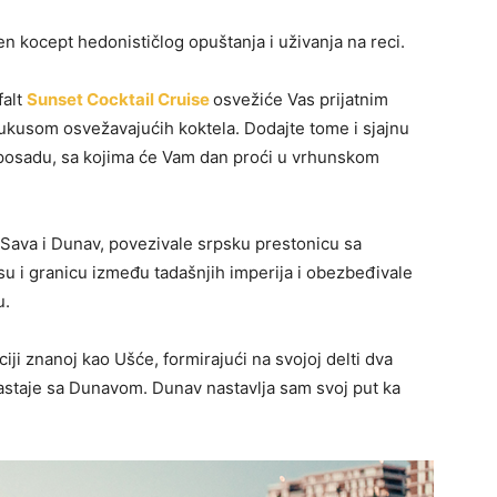
en kocept hedonističlog opuštanja i uživanja na reci.
falt
Sunset Cocktail Cruise
osvežiće Vas prijatnim
 ukusom osvežavajućih koktela. Dodajte tome i sjajnu
 posadu, sa kojima će Vam dan proći u vrhunskom
Sava i Dunav, povezivale srpsku prestonicu sa
su i granicu između tadašnjih imperija i obezbeđivale
u.
ji znanoj kao Ušće, formirajući na svojoj delti dva
 sastaje sa Dunavom. Dunav nastavlja sam svoj put ka