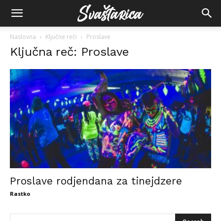
Naslovna
Ključne reči
Proslave
Ključna reč: Proslave
Proslave rodjendana za tinejdzere
Rastko