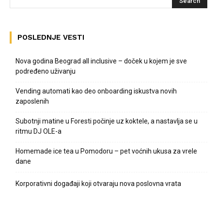
POSLEDNJE VESTI
Nova godina Beograd all inclusive – doček u kojem je sve
podređeno uživanju
Vending automati kao deo onboarding iskustva novih
zaposlenih
Subotnji matine u Foresti počinje uz koktele, a nastavlja se u
ritmu DJ OLE-a
Homemade ice tea u Pomodoru – pet voćnih ukusa za vrele
dane
Korporativni događaji koji otvaraju nova poslovna vrata