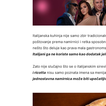
Italijanska kuhinja nije samo zbir tradiciona
poštovanje prema namirnici i retka sposobn
nešto što deluje kao prava mala gastronom
Italijani ga ne koriste samo kao dodatak jel
Zato nije slučajno što se o italijanskim si
i ricotta
nisu samo poznata imena sa menija
jednostavna namirnica može biti upečatljiv