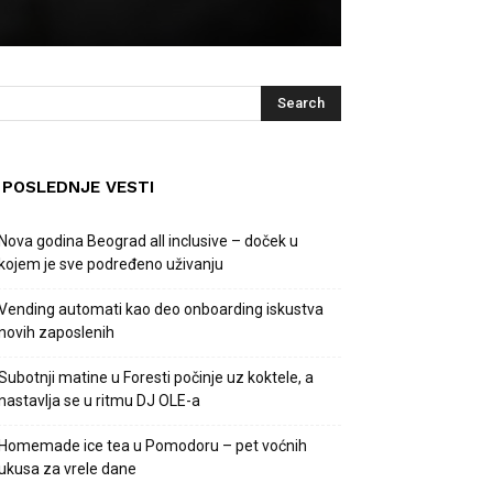
POSLEDNJE VESTI
Nova godina Beograd all inclusive – doček u
kojem je sve podređeno uživanju
Vending automati kao deo onboarding iskustva
novih zaposlenih
Subotnji matine u Foresti počinje uz koktele, a
nastavlja se u ritmu DJ OLE-a
Homemade ice tea u Pomodoru – pet voćnih
ukusa za vrele dane