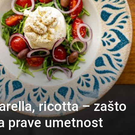
rella, ricotta – zašto
ira prave umetnost