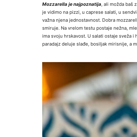
Mozzarella
je najpoznatija
, ali možda baš 
je vidimo na pizzi, u caprese salati, u send
važna njena jednostavnost. Dobra mozzarell
smiruje. Na vrelom testu postaje nežna, mle
ima svoju hrskavost. U salati ostaje sveža i 
paradajz deluje slađe, bosiljak mirisnije, a m