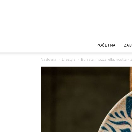
POČETNA
ZAB
Naslovna
Lifestyle
Burrata, mozzarella, ricotta – 