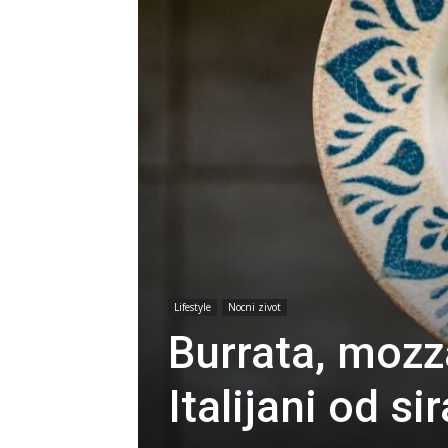
Lifestyle
Nocni zivot
Burrata, mozza
Italijani od s