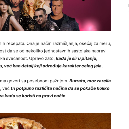
lnih recepata. Ona je način razmišljanja, osećaj za meru,
ost da se od nekoliko jednostavnih sastojaka napravi
ska svečanost. Upravo zato,
kada je sir u pitanju,
u, već kao detalj koji određuje karakter celog jela
.
revima govori sa posebnom pažnjom.
Burrata, mozzarella
, već
tri potpuno različita načina da se pokaže koliko
a kada se koristi na pravi način
.