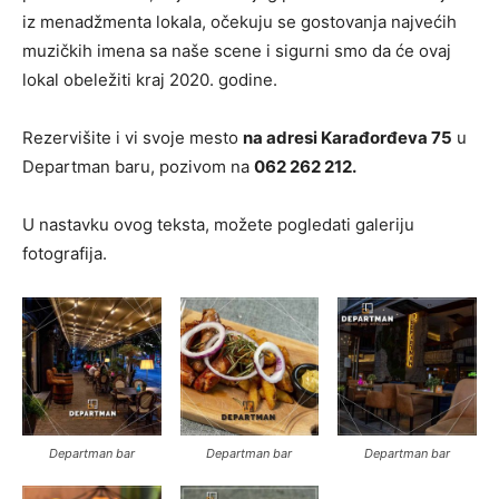
iz menadžmenta lokala, očekuju se gostovanja najvećih
muzičkih imena sa naše scene i sigurni smo da će ovaj
lokal obeležiti kraj 2020. godine.
Rezervišite i vi svoje mesto
na adresi Karađorđeva 75
u
Departman baru, pozivom na
062 262 212.
U nastavku ovog teksta, možete pogledati galeriju
fotografija.
Departman bar
Departman bar
Departman bar