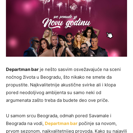
Departman bar
je nešto sasvim osvežavajuće na sceni
noćnog života u Beogradu, što nikako ne smete da
propustite. Najkvalitetnije akustične svirke ali i klopa
pored neodoljivog ambijenta su samo neki od
argumenata zašto treba da budete deo ove priče.
U samom srcu Beograda, odmah pored Savamale i
Beograda na vodi,
Departman bar
počinje sa novom,
prvom sezonom, najkvalitetnijeg provoda. Kako su najavili