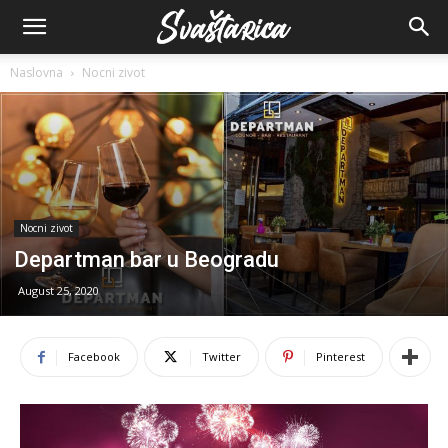
Naslovna
Nocni zivot
Nocni zivot
Departman bar u Beogradu
August 25, 2020
Facebook
Twitter
Pinterest