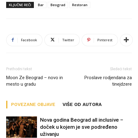
KLJUČNE REČI
Bar
Beograd
Restoran
Facebook
Twitter
Pinterest
Prethodni tekst
Sledeći tekst
Moon Ze Beograd – novo in
Proslave rodjendana za
mesto u gradu
tinejdzere
POVEZANE OBJAVE
VIŠE OD AUTORA
Nova godina Beograd all inclusive –
doček u kojem je sve podređeno
uživanju