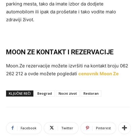
parking mesta, tako da imate izbor da dodjete
automobilom ili ipak da prošetate i tako vodite malo
zdraviji život.
MOON ZE KONTAKT I REZERVACIJE
Moon.Ze rezervacije možete izvršiti na kontakt broju 062
262 212 a ovde možete pogledati
cenovnik Moon Ze
KLJUČNE REČI
Beograd
Nocni zivot
Restoran
Facebook
Twitter
Pinterest