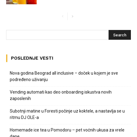
POSLEDNJE VESTI
Nova godina Beograd all inclusive – doček u kojem je sve
podređeno uživanju
Vending automati kao deo onboarding iskustva novih
zaposlenih
Subotnji matine u Foresti počinje uz koktele, a nastavlja se u
ritmu DJ OLE-a
Homemade ice tea u Pomodoru – pet voćnih ukusa za vrele
dane