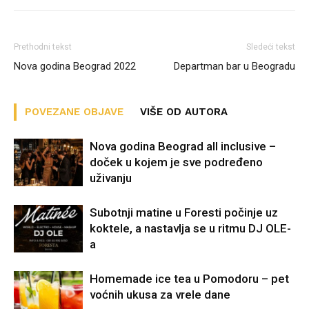
Prethodni tekst
Sledeći tekst
Nova godina Beograd 2022
Departman bar u Beogradu
POVEZANE OBJAVE
VIŠE OD AUTORA
Nova godina Beograd all inclusive –
doček u kojem je sve podređeno
uživanju
Subotnji matine u Foresti počinje uz
koktele, a nastavlja se u ritmu DJ OLE-
a
Homemade ice tea u Pomodoru – pet
voćnih ukusa za vrele dane