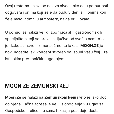
Ovaj restoran nalazi se na dva nivoa, tako da u potpunosti
odgovara i onima koji žele da budu viđeni ali i onima koji
žele malo intimniju atmosfera, na galeriji lokala.
U ponudi se nalazi veliki izbor pića ali i gastronomskih
specijaliteta koji se prave isključivo od svežih namirnica
jer kako su naveli iz menadžmenta lokala:
MOON.ZE
je
novi ugostiteljski koncept stvoren da ispuni Vašu želju za
istinskim prestoničkim ugođajem
MOON ZE ZEMUNSKI KEJ
Moon Ze
se nalazi na
Zemunskom keju
i vrlo je lako doći
do njega. Tačna adresa je Kej Oslobodjenja 29 Ugao sa
Gospodskom ulicom a sama lokacija poseduje dosta