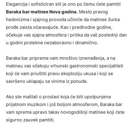
Elegancija i sofisticiran stil je ono po čemu ćete pamtiti
Baraka bar matinee Nova godina
. Mesto pravog
hedonizma i sjajnog provoda učiniće da matinee žurka
prođe zaista očaravajuće. Kao i predhodne godine,
očekuje vas sjajna atmosfera i prilika da vaš poslednji dan
u godini protekne nezaboravno i dinamično.
Baraka bar priprema vam mnoštvo iznenađenja, a na
matineu vas očekuju vrhunski gastronomski specijaliteti
koji će vam priuštiti pravu eksploziju ukusa i koji se
savršeno uklapaju sa vinima iz ponude.
Ako ste maštali o proslavi koja će biti upotpunjena
prijatnom muzikom i još boljom atmosferom, Baraka bar
vam sprema upravo takav novogodišnji matinee koji ćete
sigurno zauvek pamtiti.