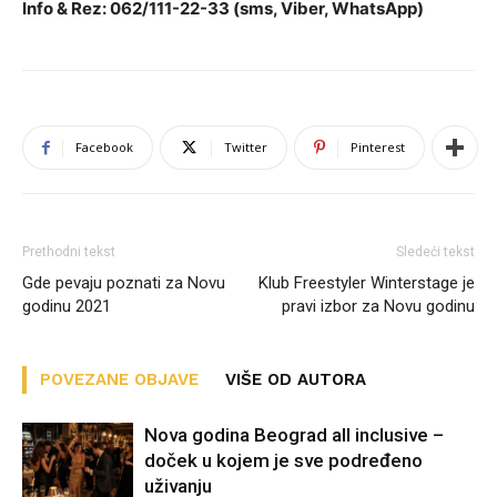
Info & Rez: 062/111-22-33 (sms, Viber, WhatsApp)
Facebook
Twitter
Pinterest
Prethodni tekst
Sledeći tekst
Gde pevaju poznati za Novu
Klub Freestyler Winterstage je
godinu 2021
pravi izbor za Novu godinu
POVEZANE OBJAVE
VIŠE OD AUTORA
Nova godina Beograd all inclusive –
doček u kojem je sve podređeno
uživanju