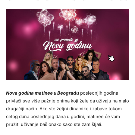
Nova godina matinee u Beogradu
poslednjih godina
privlači sve više pažnje onima koji žele da uživaju na malo
drugačiji način. Ako ste željni dinamike i zabave tokom
celog dana poslednjeg dana u godini, matinee će vam
pružiti uživanje baš onako kako ste zamišljali.