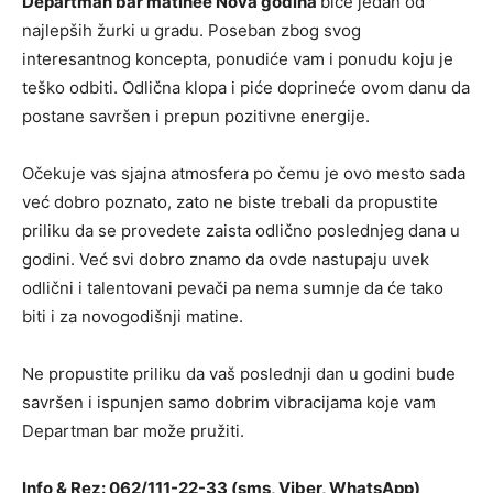
Departman bar matinee Nova godina
biće jedan od
najlepših žurki u gradu. Poseban zbog svog
interesantnog koncepta, ponudiće vam i ponudu koju je
teško odbiti. Odlična klopa i piće doprineće ovom danu da
postane savršen i prepun pozitivne energije.
Očekuje vas sjajna atmosfera po čemu je ovo mesto sada
već dobro poznato, zato ne biste trebali da propustite
priliku da se provedete zaista odlično poslednjeg dana u
godini. Već svi dobro znamo da ovde nastupaju uvek
odlični i talentovani pevači pa nema sumnje da će tako
biti i za novogodišnji matine.
Ne propustite priliku da vaš poslednji dan u godini bude
savršen i ispunjen samo dobrim vibracijama koje vam
Departman bar može pružiti.
Info & Rez: 062/111-22-33 (sms, Viber, WhatsApp)