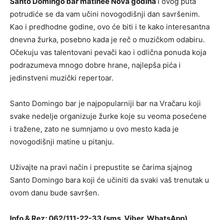
Santo Domingo bar matinee Nova godina
i ovog puta
potrudiće se da vam učini novogodišnji dan savršenim.
Kao i predhodne godine, ovo će biti i te kako interesantna
dnevna žurka, posebno kada je reč o muzičkom odabiru.
Očekuju vas talentovani pevači kao i odlična ponuda koja
podrazumeva mnogo dobre hrane, najlepša pića i
jedinstveni muzički repertoar.
Santo Domingo bar je najpopularniji bar na Vračaru koji
svake nedelje organizuje žurke koje su veoma posećene
i tražene, zato ne sumnjamo u ovo mesto kada je
novogodišnji matine u pitanju.
Uživajte na pravi način i prepustite se čarima sjajnog
Santo Domingo bara koji će učiniti da svaki vaš trenutak u
ovom danu bude savršen.
Info & Rez: 062/111-22-33 (sms, Viber, WhatsApp)