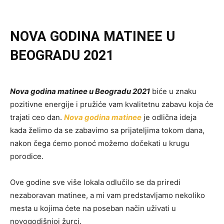
NOVA GODINA MATINEE U
BEOGRADU 2021
Nova godina matinee u Beogradu 2021
biće u znaku
pozitivne energije i pružiće vam kvalitetnu zabavu koja će
trajati ceo dan.
Nova godina matinee
je odlična ideja
kada želimo da se zabavimo sa prijateljima tokom dana,
nakon čega ćemo ponoć možemo dočekati u krugu
porodice.
Ove godine sve više lokala odlučilo se da priredi
nezaboravan matinee, a mi vam predstavljamo nekoliko
mesta u kojima ćete na poseban način uživati u
novogodišnjoj žurci.