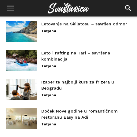
Letovanje na Skijatosu – savršen odmor
Tatjana
Leto i rafting na Tari – savršena
kombinacija
Tatjana
Izaberite najbolji kurs za frizera u
Beogradu
Tatjana
Doček Nove godine u romantičnom
restoranu Easy na Adi
Tatjana