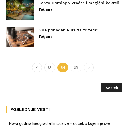
Santo Domingo Vračar i magični kokteli
Tatjana
Gde pohađati kurs za frizera?
Tatjana
83
84
85
POSLEDNJE VESTI
Nova godina Beograd all inclusive – doček u kojem je sve