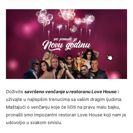
Doživite
savršeno venčanje u restoranu Love House
i
uživajte u najlepšim trenucima sa vašim dragim ljudima.
Maštajući o venčanju koje će ličiti na pravu malu bajku,
pronašli smo impozantni restoran Love House koji nam je
udovoljio u svakom smislu.