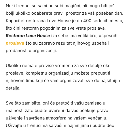
Neki trenuci su sami po sebi magični, ali mogu biti još
bolji ukoliko odaberete pravi prostor za vaš poseban dan.
Kapacitet restorana Love House je do 400 sedećih mesta,
što čini restoran pogodnim za sve vrste proslava.
Restoran Love House
iza sebe ima veliki broj uspešnih
proslava
što su zapravo rezultat njihovog uspeha i
predanosti u organizaciji.
Ukoliko nemate previše vremena za sve detalje oko
proslave, kompletnu organizaciju možete prepustiti
njihovom timu koji će vam organizovati sve do najsitnijih
detalja.
Sve što zamislite, oni će pretočiti vašu zamisao u
realnost, zato budite uvereni da vas očekuje pravo
uživanje i savršena atmosfera na vašem venčanju.
Uživajte u trenucima sa vašim najmilijima i budite deo