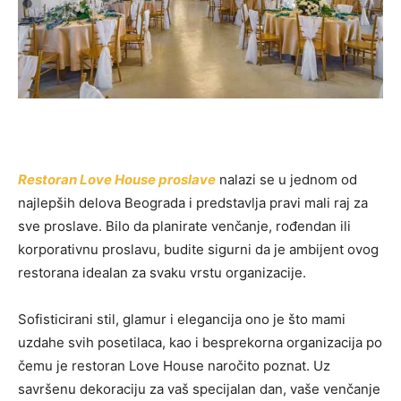
Restoran Love House proslave
nalazi se u jednom od
najlepših delova Beograda i predstavlja pravi mali raj za
sve proslave. Bilo da planirate venčanje, rođendan ili
korporativnu proslavu, budite sigurni da je ambijent ovog
restorana idealan za svaku vrstu organizacije.
Sofisticirani stil, glamur i elegancija ono je što mami
uzdahe svih posetilaca, kao i besprekorna organizacija po
čemu je restoran Love House naročito poznat. Uz
savršenu dekoraciju za vaš specijalan dan, vaše venčanje