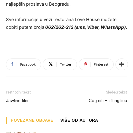
najlepših proslava u Beogradu.
Sve informacije u vezi restorana Love House možete
dobiti putem broja
062/262-212 (sms, Viber, WhatsApp).
Facebook
Twitter
Pinterest
Prethodni tekst
Sledeći tekst
Jawline filer
Cog niti – lifting lica
POVEZANE OBJAVE
VIŠE OD AUTORA