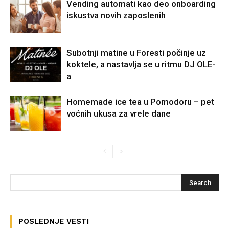
Vending automati kao deo onboarding
iskustva novih zaposlenih
Subotnji matine u Foresti počinje uz
koktele, a nastavlja se u ritmu DJ OLE-
a
Homemade ice tea u Pomodoru – pet
voćnih ukusa za vrele dane
POSLEDNJE VESTI