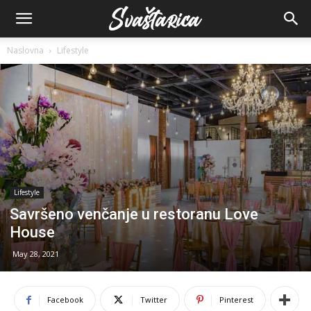
Naslovna
Lifestyle
Lifestyle
Savršeno venčanje u restoranu Love
House
May 28, 2021
Facebook
Twitter
Pinterest