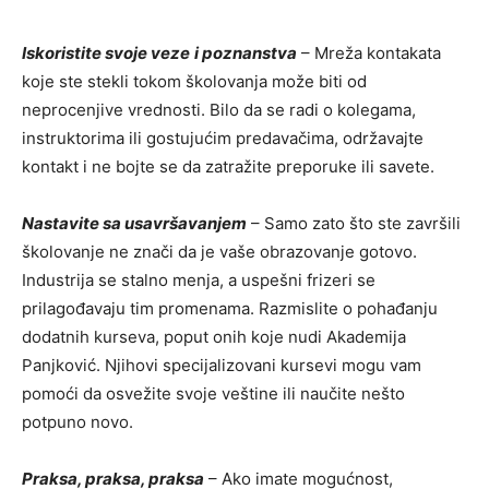
Iskoristite svoje veze
i poznanstva
– Mreža kontakata
koje ste stekli tokom školovanja može biti od
neprocenjive vrednosti. Bilo da se radi o kolegama,
instruktorima ili gostujućim predavačima, održavajte
kontakt i ne bojte se da zatražite preporuke ili savete.
Nastavite sa usavršavanjem
– Samo zato što ste završili
školovanje ne znači da je vaše obrazovanje gotovo.
Industrija se stalno menja, a uspešni frizeri se
prilagođavaju tim promenama. Razmislite o pohađanju
dodatnih kurseva, poput onih koje nudi Akademija
Panjković. Njihovi specijalizovani kursevi mogu vam
pomoći da osvežite svoje veštine ili naučite nešto
potpuno novo.
Praksa, praksa, praksa
– Ako imate mogućnost,