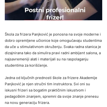
Škola za frizera Panjković je ponosna na svoje moderne i
dobro opremljene učionice koje omogućavaju studentima
da uče u stimulativnom okruženju. Svaka radna stanica je
dizajnirana tako da simulira pravi radni ambijent salona, a
najsavremeniji alati i materijali su na raspolaganju
studentima za korišćenje.
Jedna od ključnih prednosti škole za frizere Akademije
Panjković je njen stručni tim instruktora. Svi oni su
iskusni frizeri sa bogatim praktičnim iskustvom i
pedagoškim znanjem, spremni da svoje znanje prenesu
na novu generaciju frizera.