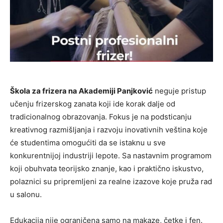
Škola za frizera na Akademiji Panjković
neguje pristup
učenju frizerskog zanata koji ide korak dalje od
tradicionalnog obrazovanja. Fokus je na podsticanju
kreativnog razmišljanja i razvoju inovativnih veština koje
će studentima omogućiti da se istaknu u sve
konkurentnijoj industriji lepote. Sa nastavnim programom
koji obuhvata teorijsko znanje, kao i praktično iskustvo,
polaznici su pripremljeni za realne izazove koje pruža rad
u salonu.
Edukacija nije ograničena samo na makaze, četke i fen.