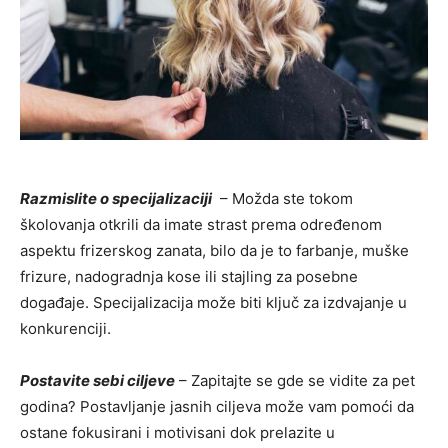
Razmislite o specijalizaciji
– Možda ste tokom
školovanja otkrili da imate strast prema određenom
aspektu frizerskog zanata, bilo da je to farbanje, muške
frizure, nadogradnja kose ili stajling za posebne
događaje. Specijalizacija može biti ključ za izdvajanje u
konkurenciji.
Postavite sebi ciljeve
– Zapitajte se gde se vidite za pet
godina? Postavljanje jasnih ciljeva može vam pomoći da
ostane fokusirani i motivisani dok prelazite u