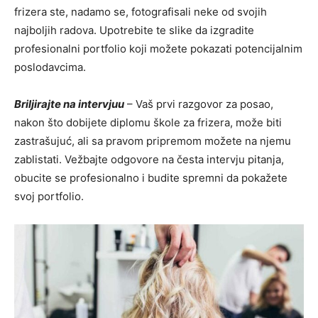
frizera ste, nadamo se, fotografisali neke od svojih
najboljih radova. Upotrebite te slike da izgradite
profesionalni portfolio koji možete pokazati potencijalnim
poslodavcima.
Briljirajte na intervjuu
– Vaš prvi razgovor za posao,
nakon što dobijete diplomu škole za frizera, može biti
zastrašujuć, ali sa pravom pripremom možete na njemu
zablistati. Vežbajte odgovore na česta intervju pitanja,
obucite se profesionalno i budite spremni da pokažete
svoj portfolio.