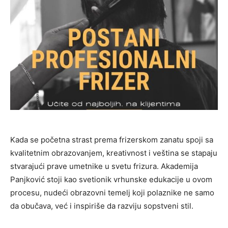
Kada se početna strast prema frizerskom zanatu spoji sa
kvalitetnim obrazovanjem, kreativnost i veština se stapaju
stvarajući prave umetnike u svetu frizura. Akademija
Panjković stoji kao svetionik vrhunske edukacije u ovom
procesu, nudeći obrazovni temelj koji polaznike ne samo
da obučava, već i inspiriše da razviju sopstveni stil.