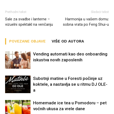
Prethodni tekst
Sledeći tekst
Sale za svadbe i lanterne –
Harmonija u vašem domu:
vizuelni spektakl na venčanju
sobna vrata po Feng Shui-u
POVEZANE OBJAVE
VIŠE OD AUTORA
Vending automati kao deo onboarding
iskustva novih zaposlenih
Subotnji matine u Foresti počinje uz
koktele, a nastavlja se u ritmu DJ OLE-
a
Homemade ice tea u Pomodoru – pet
voćnih ukusa za vrele dane