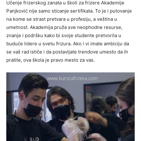
Učenje frizerskog zanata u školi za frizere Akademije
Panjković nije samo sticanje sertifikata. To je i putovanje
na kome se strast pretvara u profesiju, a veština u
umetnost. Akademija pruža sve neophodne resurse,
znanje i podršku kako bi svoje studente pretvorila u
buduće lidere u svetu frizura. Ako i vi imate ambiciju da
se vaš rad ističe i da postavljate trendove umesto da ih
pratite, ova škola je pravo mesto za vas.