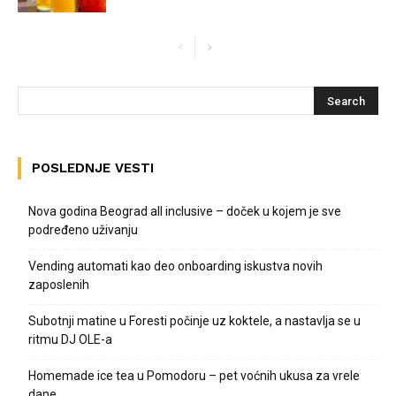
POSLEDNJE VESTI
Nova godina Beograd all inclusive – doček u kojem je sve
podređeno uživanju
Vending automati kao deo onboarding iskustva novih
zaposlenih
Subotnji matine u Foresti počinje uz koktele, a nastavlja se u
ritmu DJ OLE-a
Homemade ice tea u Pomodoru – pet voćnih ukusa za vrele
dane