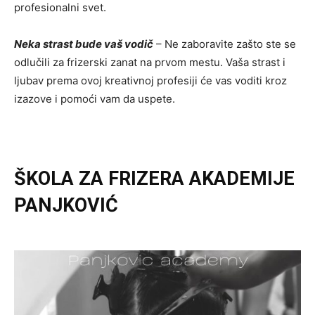
profesionalni svet.
Neka strast bude vaš vodič
– Ne zaboravite zašto ste se
odlučili za frizerski zanat na prvom mestu. Vaša strast i
ljubav prema ovoj kreativnoj profesiji će vas voditi kroz
izazove i pomoći vam da uspete.
ŠKOLA ZA FRIZERA AKADEMIJE
PANJKOVIĆ