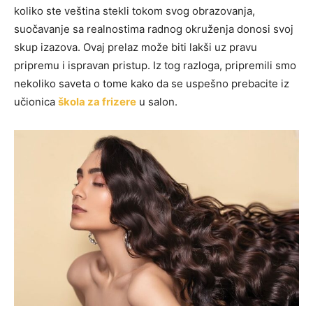
koliko ste veština stekli tokom svog obrazovanja,
suočavanje sa realnostima radnog okruženja donosi svoj
skup izazova. Ovaj prelaz može biti lakši uz pravu
pripremu i ispravan pristup. Iz tog razloga, pripremili smo
nekoliko saveta o tome kako da se uspešno prebacite iz
učionica
škola za frizere
u salon.