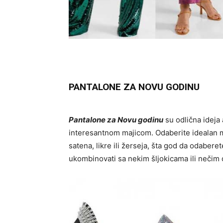
PANTALONE ZA NOVU GODINU
Pantalone za Novu godinu
su odlična ideja
interesantnom majicom. Odaberite idealan ma
satena, likre ili žerseja, šta god da odabe
ukombinovati sa nekim šljokicama ili nečim d