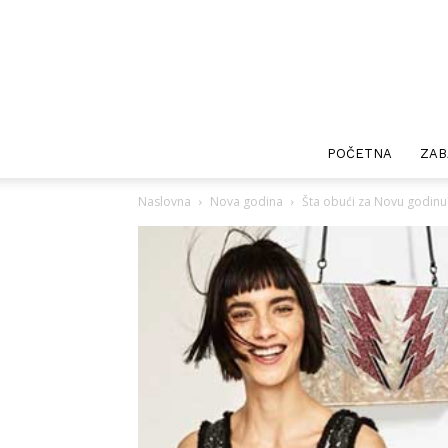
POČETNA
ZAB
Naslovna
Nova godina
Šta obući za Novu godinu