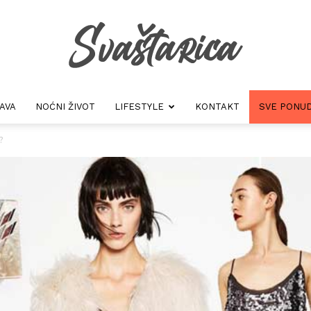
AVA
NOĆNI ŽIVOT
LIFESTYLE
KONTAKT
SVE PONUD
Svastarica
?