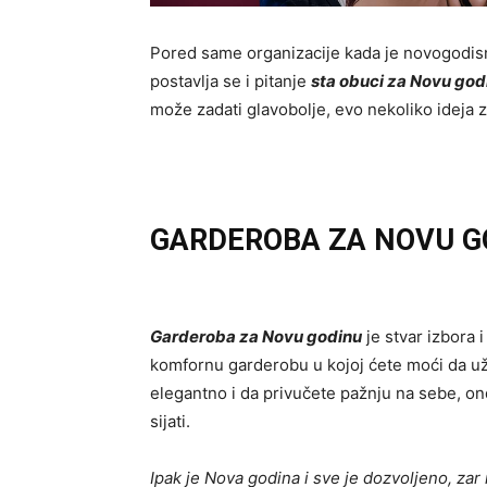
Pored same organizacije kada je novogodisn
postavlja se i pitanje
sta obuci za Novu god
može zadati glavobolje, evo nekoliko ideja z
GARDEROBA ZA NOVU G
Garderoba za Novu godinu
je stvar izbora 
komfornu garderobu u kojoj ćete moći da uži
elegantno i da privučete pažnju na sebe, o
sijati.
Ipak je Nova godina i sve je dozvoljeno, zar