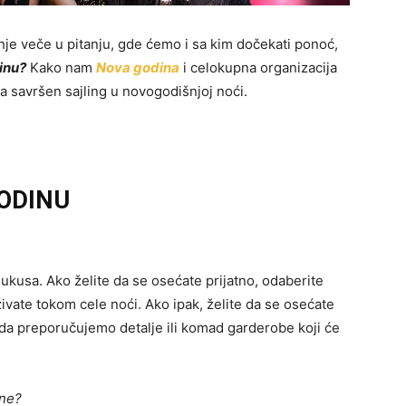
je veče u pitanju, gde ćemo i sa kim dočekati ponoć,
inu?
Kako nam
Nova godina
i celokupna organizacija
a savršen sajling u novogodišnjoj noći.
ODINU
i ukusa. Ako želite da se osećate prijatno, odaberite
vate tokom cele noći. Ako ipak, želite da se osećate
nda preporučujemo detalje ili komad garderobe koji će
 ne?