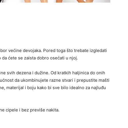
izbor većine devojaka. Pored toga što trebate izgledati
da ćete se zaista dobro osećati u njoj.
ne svih dezena i dužine. Od kratkih haljinica do onih
nost da ukombinujete razne stvari i prepustite mašti
e, materijal i boju kako bi sve bilo idealno za najluđu
e cipele i bez previše nakita.