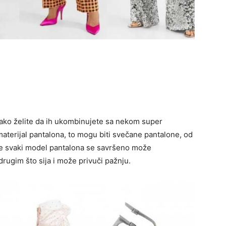
 ako želite da ih ukombinujete sa nekom super
terijal pantalona, to mogu biti svečane pantalone, od
rete svaki model pantalona se savršeno može
rugim što sija i može privuči pažnju.