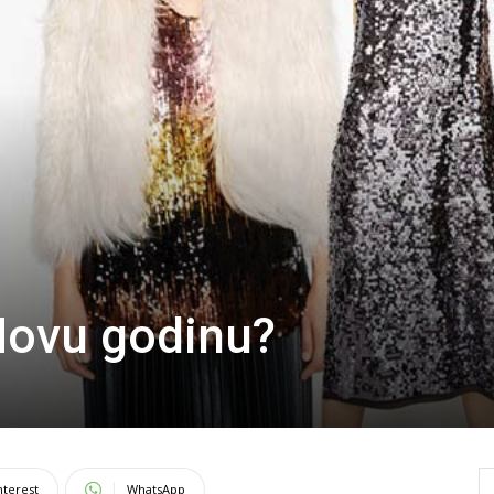
Novu godinu?
nterest
WhatsApp