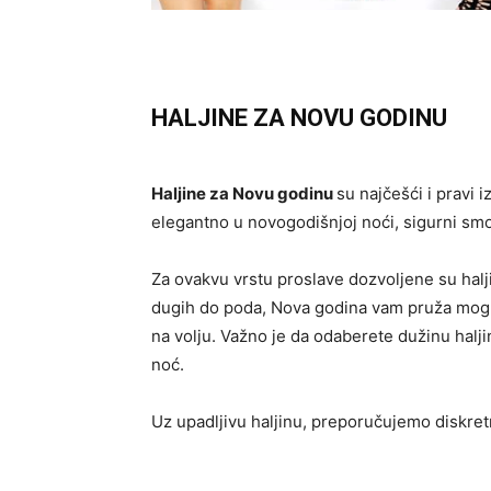
HALJINE ZA NOVU GODINU
Haljine za Novu godinu
su najčešći i pravi 
elegantno u novogodišnjoj noći, sigurni smo 
Za ovakvu vrstu proslave dozvoljene su halji
dugih do poda, Nova godina vam pruža moguć
na volju. Važno je da odaberete dužinu haljin
noć.
Uz upadljivu haljinu, preporučujemo diskretn