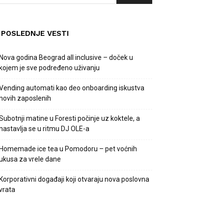
POSLEDNJE VESTI
Nova godina Beograd all inclusive – doček u
kojem je sve podređeno uživanju
Vending automati kao deo onboarding iskustva
novih zaposlenih
Subotnji matine u Foresti počinje uz koktele, a
nastavlja se u ritmu DJ OLE-a
Homemade ice tea u Pomodoru – pet voćnih
ukusa za vrele dane
Korporativni događaji koji otvaraju nova poslovna
vrata