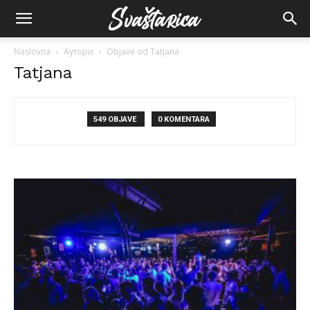
Naslovna
Аутори
Objave od Tatjana
Tatjana
549 OBJAVE
0 KOMENTARA