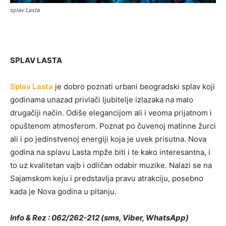
splav Lasta
SPLAV LASTA
Splav Lasta
je dobro poznati urbani beogradski splav koji
godinama unazad privlači ljubitelje izlazaka na malo
drugačiji način. Odiše elegancijom ali i veoma prijatnom i
opuštenom atmosferom. Poznat po čuvenoj matinne žurci
ali i po jedinstvenoj energiji koja je uvek prisutna. Nova
godina na splavu Lasta mpže biti i te kako interesantna, i
to uz kvalitetan vajb i odličan odabir muzike. Nalazi se na
Sajamskom keju i predstavlja pravu atrakciju, posebno
kada je Nova godina u pitanju.
Info & Rez : 062/262-212 (sms, Viber, WhatsApp)