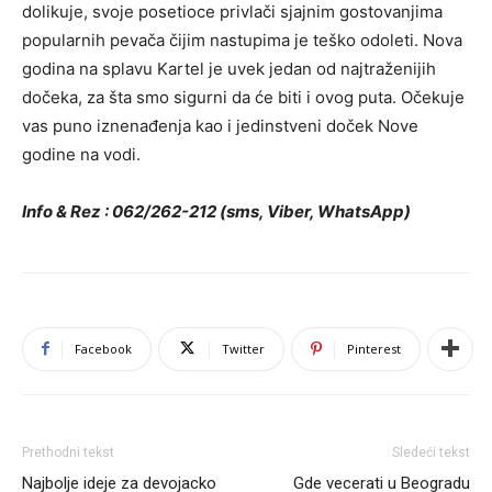
dolikuje, svoje posetioce privlači sjajnim gostovanjima
popularnih pevača čijim nastupima je teško odoleti. Nova
godina na splavu Kartel je uvek jedan od najtraženijih
dočeka, za šta smo sigurni da će biti i ovog puta. Očekuje
vas puno iznenađenja kao i jedinstveni doček Nove
godine na vodi.
Info & Rez : 062/262-212 (sms, Viber, WhatsApp)
Facebook
Twitter
Pinterest
Prethodni tekst
Sledeći tekst
Najbolje ideje za devojacko
Gde vecerati u Beogradu