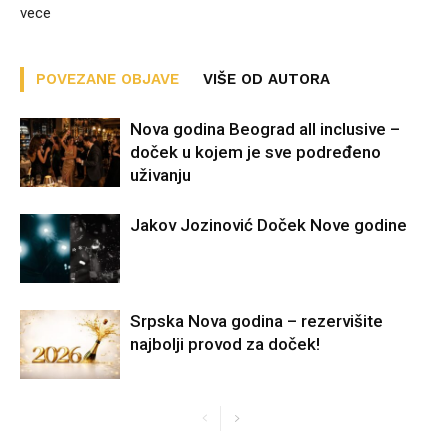
vece
POVEZANE OBJAVE
VIŠE OD AUTORA
Nova godina Beograd all inclusive –
doček u kojem je sve podređeno
uživanju
Jakov Jozinović Doček Nove godine
Srpska Nova godina – rezervišite
najbolji provod za doček!