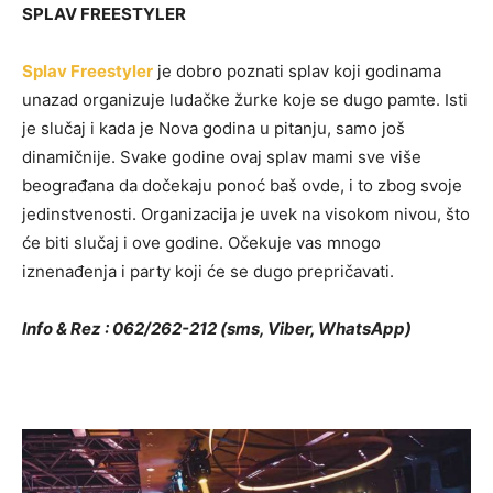
SPLAV FREESTYLER
Splav Freestyler
je dobro poznati splav koji godinama
unazad organizuje ludačke žurke koje se dugo pamte. Isti
je slučaj i kada je Nova godina u pitanju, samo još
dinamičnije. Svake godine ovaj splav mami sve više
beograđana da dočekaju ponoć baš ovde, i to zbog svoje
jedinstvenosti. Organizacija je uvek na visokom nivou, što
će biti slučaj i ove godine. Očekuje vas mnogo
iznenađenja i party koji će se dugo prepričavati.
Info & Rez : 062/262-212 (sms, Viber, WhatsApp)