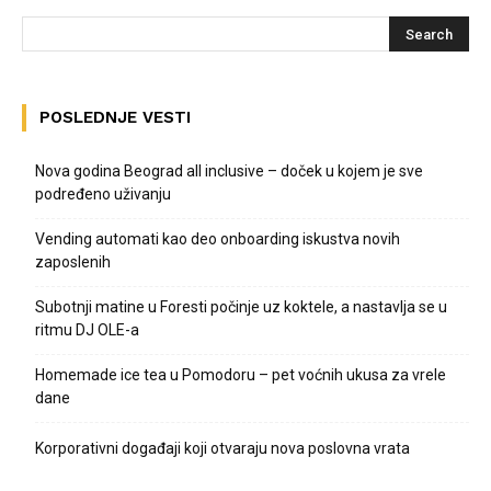
POSLEDNJE VESTI
Nova godina Beograd all inclusive – doček u kojem je sve
podređeno uživanju
Vending automati kao deo onboarding iskustva novih
zaposlenih
Subotnji matine u Foresti počinje uz koktele, a nastavlja se u
ritmu DJ OLE-a
Homemade ice tea u Pomodoru – pet voćnih ukusa za vrele
dane
Korporativni događaji koji otvaraju nova poslovna vrata